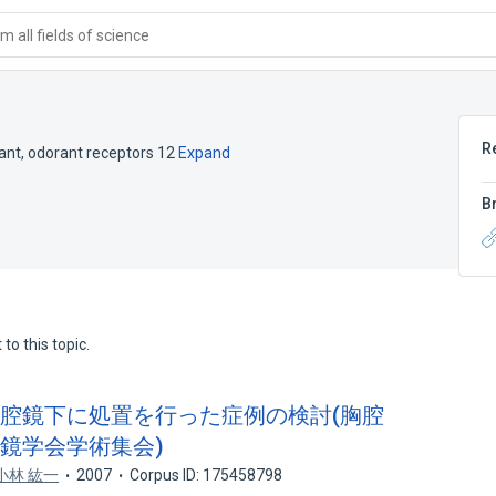
 all fields of science
R
ant
,
odorant receptors 12
Expand
B
to this topic.
し胸腔鏡下に処置を行った症例の検討(胸腔
視鏡学会学術集会)
小林 紘一
2007
Corpus ID: 175458798