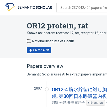
Skip
Skip
Skip
to
to
to
Search 237,042,404 papers from
search
main
account
form
content
menu
OR12 protein, rat
Known as:
odorant receptor 12, rat
,
receptor 12, odor
National Institutes of Health
Create Alert
Papers overview
Semantic Scholar uses AI to extract papers important 
2007
OR12-4 胸水貯留に対
鏡, 第30回日本呼吸器内
河野 光智
,
井澤 菜緒子
,
+10 authors