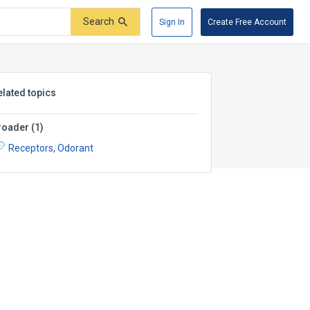
Search
Sign In
Create Free Account
elated topics
roader
(
1
)
Receptors, Odorant