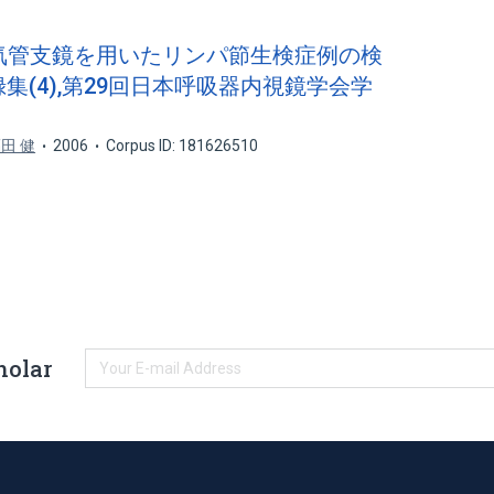
型超音波気管支鏡を用いたリンパ節生検症例の検
抄録集(4),第29回日本呼吸器内視鏡学会学
田 健
2006
Corpus ID: 181626510
holar