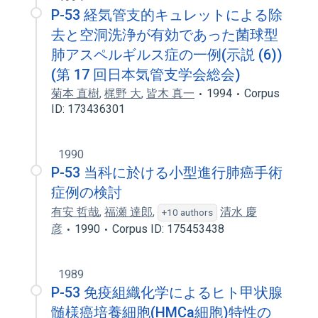
P-53 経気管支的キュレットによる除
去と空洞洗浄が有効であった菌球型
肺アスペルギルス症の一例(示説 (6))
(第 17 回日本気管支学会総会)
菊本 直樹
,
梶野 大
,
皆木 真一
1994
Corpus
ID: 173436301
1990
P-53 当科に於ける小型進行肺癌手術
症例の検討
有安 哲哉
,
福瀬 達郎
,
清水 慶
+10 authors
彦
1990
Corpus ID: 175453438
1989
P-53 免疫組織化学によるヒト甲状腺
髄様癌培養細胞(HMCa細胞)特性の