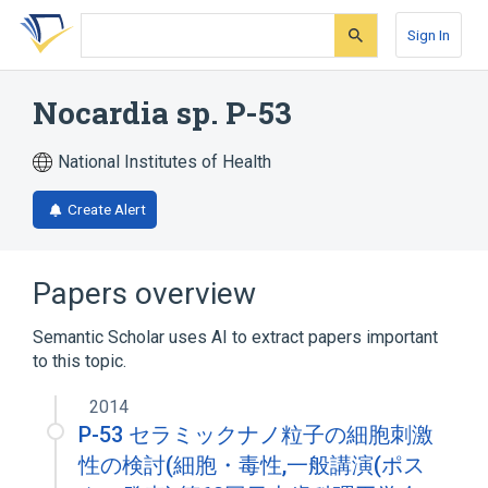
Skip
Skip
Skip
to
to
to
Sign In
search
main
account
form
content
menu
Nocardia sp. P-53
National Institutes of Health
Create Alert
Papers overview
Semantic Scholar uses AI to extract papers important
to this topic.
2014
P-53 セラミックナノ粒子の細胞刺激
性の検討(細胞・毒性,一般講演(ポス