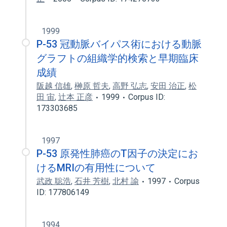
1999
P-53 冠動脈バイパス術における動脈
グラフトの組織学的検索と早期臨床
成績
阪越 信雄
,
榊原 哲夫
,
高野 弘志
,
安田 治正
,
松
田 宙
,
辻本 正彦
1999
Corpus ID:
173303685
1997
P-53 原発性肺癌のT因子の決定にお
けるMRIの有用性について
武政 聡浩
,
石井 芳樹
,
北村 諭
1997
Corpus
ID: 177806149
1994