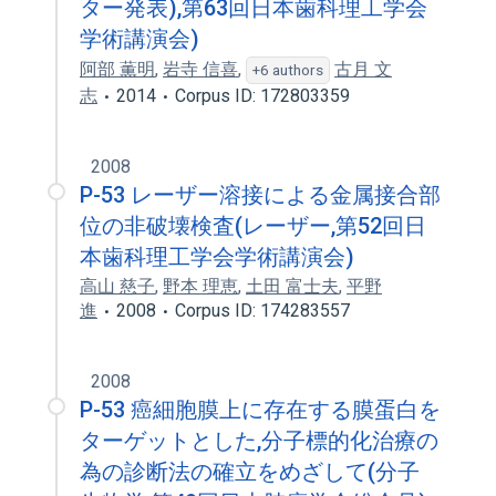
ター発表),第63回日本歯科理工学会
学術講演会)
阿部 薫明
,
岩寺 信喜
,
古月 文
+6 authors
志
2014
Corpus ID: 172803359
2008
P-53 レーザー溶接による金属接合部
位の非破壊検査(レーザー,第52回日
本歯科理工学会学術講演会)
高山 慈子
,
野本 理恵
,
土田 富士夫
,
平野
進
2008
Corpus ID: 174283557
2008
P-53 癌細胞膜上に存在する膜蛋白を
ターゲットとした,分子標的化治療の
為の診断法の確立をめざして(分子