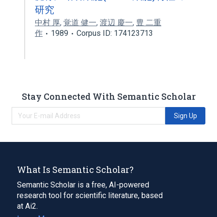
研究
中村 厚
,
覚道 健一
,
渡辺 慶一
,
豊 二重
作
1989
Corpus ID: 174123713
Stay Connected With Semantic Scholar
Sign Up
What Is Semantic Scholar?
Semantic Scholar is a free, AI-powered
research tool for scientific literature, based
at Ai2.