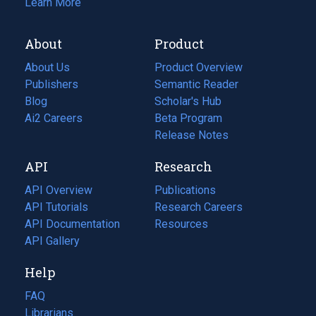
Learn More
About
Product
About Us
Product Overview
Publishers
Semantic Reader
Blog
(opens
Scholar's Hub
in
Ai2 Careers
(opens
Beta Program
a
in
Release Notes
new
a
API
Research
tab)
new
tab)
API Overview
Publications
(opens
API Tutorials
in
Research Careers
(opens
API Documentation
(opens
a
in
Resources
(opens
in
API Gallery
new
a
in
a
tab)
new
a
Help
new
tab)
new
tab)
tab)
FAQ
Librarians