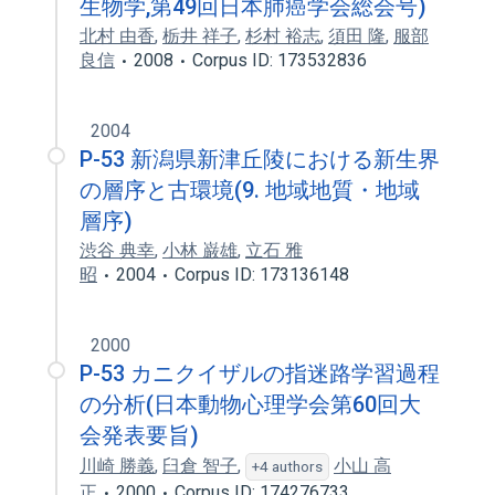
生物学,第49回日本肺癌学会総会号)
北村 由香
,
栃井 祥子
,
杉村 裕志
,
須田 隆
,
服部
良信
2008
Corpus ID: 173532836
2004
P-53 新潟県新津丘陵における新生界
の層序と古環境(9. 地域地質・地域
層序)
渋谷 典幸
,
小林 巌雄
,
立石 雅
昭
2004
Corpus ID: 173136148
2000
P-53 カニクイザルの指迷路学習過程
の分析(日本動物心理学会第60回大
会発表要旨)
川崎 勝義
,
臼倉 智子
,
小山 高
+4 authors
正
2000
Corpus ID: 174276733