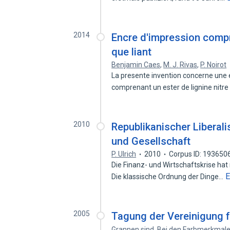
2014
Encre d'impression compre
que liant
Benjamin Caes
,
M. J. Rivas
,
P. Noirot
La presente invention concerne une 
comprenant un ester de lignine nitre
2010
Republikanischer Liberal
und Gesellschaft
P. Ulrich
2010
Corpus ID: 193650
Die Finanz- und Wirtschaftskrise ha
E
Die klassische Ordnung der Dinge…
2005
Tagung der Vereinigung 
Grannen sind
,
Bei den Farbmerkmal