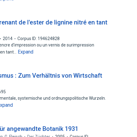
nant de l'ester de lignine nitré en tant
2014
Corpus ID: 194624828
encre d'impression ou un vernis de surimpression
Expand
 en tant…
ismus : Zum Verhältnis von Wirtschaft
695
t mentale, systemische und ordnungspolitische Wurzeln.
xpand
für angewandte Botanik 1931
en
,
G. Fleisch
Der Züchter
2005
Corpus ID: