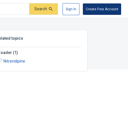
Search
Sign In
Create Free Account
elated topics
roader
(
1
)
Nitrendipine