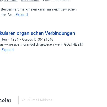
d. Bei den Farbmerkmalen kann man leicht zwischen
Expand
iden. Bei…
kularen organischen Verbindungen
aften
1934
Corpus ID: 36491646
as w~ire aber nur m6glich gewesen, wenn GOETHE all:f
Expand
…
holar