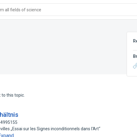
 all fields of science
R
B
to this topic.
hältnis
194995155
les „Essai sur les Signes inconditionnels dans l’Art“
Expand