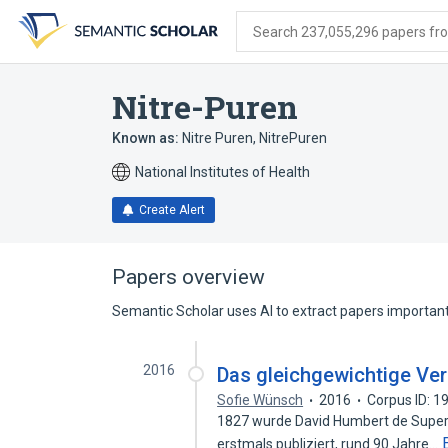
Skip
Skip
Skip
to
to
to
Search 237,055,296 papers from
search
main
account
form
content
menu
Nitre-Puren
Known as:
Nitre Puren
,
NitrePuren
National Institutes of Health
Create Alert
Papers overview
Semantic Scholar uses AI to extract papers important 
2016
Das gleichgewichtige Ver
Sofie Wünsch
2016
Corpus ID: 
1827 wurde David Humbert de Supervil
erstmals publiziert, rund 90 Jahre…