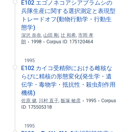
E102 エゴノネコアシアブラムシの
兵隊生産に関する選択測定と表現型
トレードオフ(動物行動学・行動生
態学)
深沢 奈奈
,
山田 剛
,
辻 和希
,
市岡 孝
朗
1998
Corpus ID: 175120464
1995
E102 カイコ受精卵における雌核な
らびに精核の形態変化(発生学・遺
伝学・毒物学・抵抗性・殺虫剤作用
機構)
佐原 健
,
川村 直子
,
飯塚 敏彦
1995
Corpus
ID: 175505318
1995