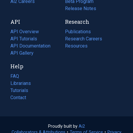
in
Ai2 Careers
(opens
Beta Program
a
in
Release Notes
new
a
API
Research
tab)
new
tab)
API Overview
Publications
(opens
API Tutorials
in
Research Careers
(opens
API Documentation
(opens
a
in
Resources
(opens
in
API Gallery
new
a
in
a
tab)
new
a
Help
new
tab)
new
tab)
tab)
FAQ
Librarians
Tutorials
Contact
Proudly built by
Ai2
(opens
Collaborators & Attributions
•
Terms of Service
in
(opens
•
Privacy