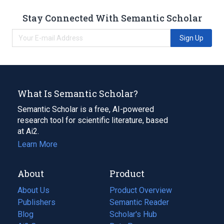
Stay Connected With Semantic Scholar
Sign Up
What Is Semantic Scholar?
Semantic Scholar is a free, AI-powered
research tool for scientific literature, based
at Ai2.
Learn More
About
Product
About Us
Product Overview
Publishers
Semantic Reader
Blog
(opens
Scholar's Hub