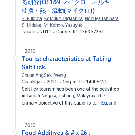
る研究(OS1&9 マイクロエネルギー
変換・熱・流動(マイクロ))
S. Fukuda
,
Keisuke Tagashira
,
Nobuya Ishihara
,
S. Hidaka
,
M. Kohno
,
Yasuyuki
Takata
2011
Corpus ID: 136357261
2010
Tourist characteristics at Tabing
Salt Lick.
Chuan AngSek
,
Weng
ChanNgai
2010
Corpus ID: 14008120
Salt lick tourism has been one of the activities
in Taman Negara, Pahang, Malaysia. The
primary objective of this paper is to…
Expand
2010
Food Additives & # x 26 ;