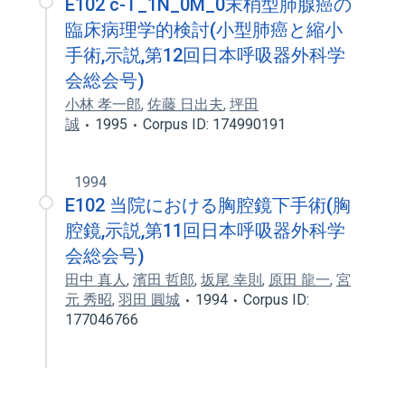
E102 c-T_1N_0M_0末梢型肺腺癌の
臨床病理学的検討(小型肺癌と縮小
手術,示説,第12回日本呼吸器外科学
会総会号)
小林 孝一郎
,
佐藤 日出夫
,
坪田
誠
1995
Corpus ID: 174990191
1994
E102 当院における胸腔鏡下手術(胸
腔鏡,示説,第11回日本呼吸器外科学
会総会号)
田中 真人
,
濱田 哲郎
,
坂尾 幸則
,
原田 龍一
,
宮
元 秀昭
,
羽田 圓城
1994
Corpus ID:
177046766