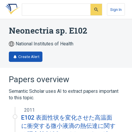
Skip
Skip
Skip
to
to
to
Sign In
search
main
account
form
content
menu
Neonectria sp. E102
National Institutes of Health
Create Alert
Papers overview
Semantic Scholar uses AI to extract papers important
to this topic.
2011
E102 表面性状を変化させた高温面
に衝突する微小液滴の熱伝達に関す