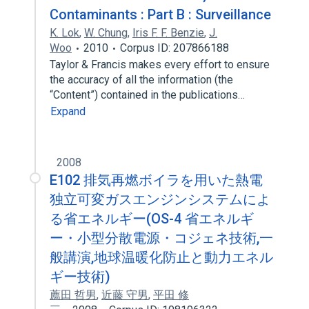
Contaminants : Part B : Surveillance
K. Lok
,
W. Chung
,
Iris F. F. Benzie
,
J.
Woo
2010
Corpus ID: 207866188
Taylor & Francis makes every effort to ensure
the accuracy of all the information (the
“Content”) contained in the publications…
Expand
2008
E102 排気再燃ボイラを用いた熱電
独立可変ガスエンジンシステムによ
る省エネルギー(OS-4 省エネルギ
ー・小型分散電源・コジェネ技術,一
般講演,地球温暖化防止と動力エネル
ギー技術)
薦田 哲男
,
近藤 守男
,
平田 修