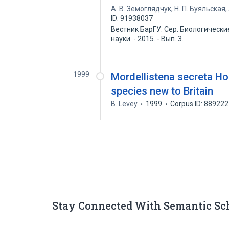
А. В. Земоглядчук
,
Н. П. Буяльская
,
ID: 91938037
Вестник БарГУ. Сер. Биологическ
науки. - 2015. - Вып. 3.
1999
Mordellistena secreta Hor
species new to Britain
B. Levey
1999
Corpus ID: 88922
Stay Connected With Semantic Sc