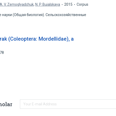
А. V. Zemoglyadchuk
,
N. P. Buialskaya
2015
Corpus
ие науки (Общая биология). Сельскохозяйственные
ak (Coleoptera: Mordellidae), a
278
holar