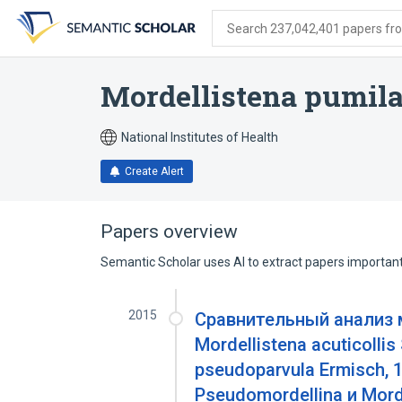
Skip
Skip
Skip
to
to
to
Search 237,042,401 papers from
search
main
account
form
content
menu
Mordellistena pumil
National Institutes of Health
Create Alert
Papers overview
Semantic Scholar uses AI to extract papers important 
2015
Сравнительный анализ 
Mordellistena acuticollis
pseudoparvula Ermisch,
Pseudomordellina и Mord