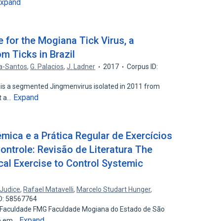
xpand
for the Mogiana Tick Virus, a
m Ticks in Brazil
nda-Santos
,
G. Palacios
,
J. Ladner
2017
Corpus ID:
) is a segmented Jingmenvirus isolated in 2011 from
Expand
nt a…
êmica e a Prática Regular de Exercícios
ntrole: Revisão de Literatura The
cal Exercise to Control Systemic
 Judice
,
Rafael Matavelli
,
Marcelo Studart Hunger
,
D: 58567764
 Faculdade FMG Faculdade Mogiana do Estado de São
Expand
re em…