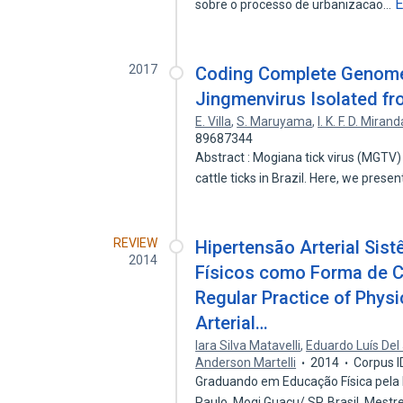
E
sobre o processo de urbanizacao…
2017
Coding Complete Genome 
Jingmenvirus Isolated fro
E. Villa
,
S. Maruyama
,
I. K. F. D. Mira
89687344
Abstract : Mogiana tick virus (MGTV
cattle ticks in Brazil. Here, we prese
REVIEW
Hipertensão Arterial Sist
2014
Físicos como Forma de Co
Regular Practice of Physi
Arterial…
Iara Silva Matavelli
,
Eduardo Luís Del
Anderson Martelli
2014
Corpus I
Graduando em Educação Física pela
Paulo, Mogi Guaçu/ SP, Brasil. Mest