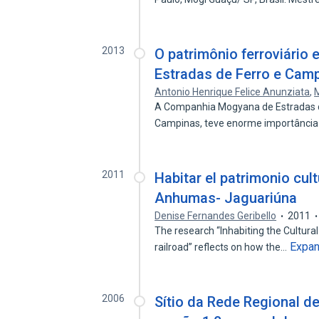
2013
O patrimônio ferroviário
Estradas de Ferro e Cam
Antonio Henrique Felice Anunziata
,
A Companhia Mogyana de Estradas de
Campinas, teve enorme importânci
2011
Habitar el patrimonio cultu
Anhumas- Jaguariúna
Denise Fernandes Geribello
2011
The research “Inhabiting the Cultur
Expa
railroad” reflects on how the…
2006
Sítio da Rede Regional d