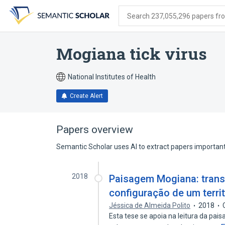
Skip
Skip
Skip
to
to
to
Search 237,055,296 papers from
search
main
account
form
content
menu
Mogiana tick virus
National Institutes of Health
Create Alert
Papers overview
Semantic Scholar uses AI to extract papers important 
2018
Paisagem Mogiana: transi
configuração de um territ
Jéssica de Almeida Polito
2018
Esta tese se apoia na leitura da pa