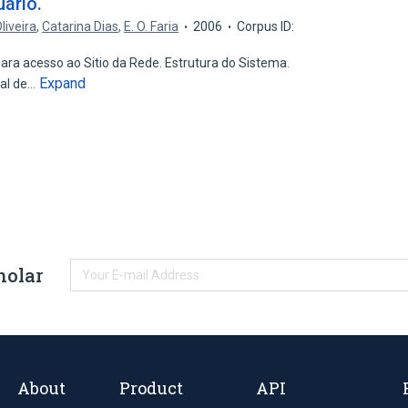
ário.
Oliveira
,
Catarina Dias
,
E. O. Faria
2006
Corpus ID:
ara acesso ao Sitio da Rede. Estrutura do Sistema.
Expand
nal de…
holar
About
Product
API