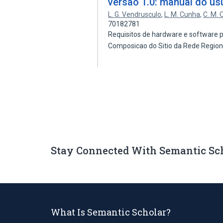
versão 1.0: manual do usu
L. G. Vendrusculo
,
L. M. Cunha
,
C. M. 
70182781
Requisitos de hardware e software p
Composicao do Sitio da Rede Regio
Stay Connected With Semantic Sc
What Is Semantic Scholar?