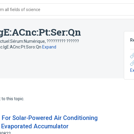
 all fields of science
gE:ACnc:Pt:Ser:Qn
R
onctuel:Sérum:Numérique
,
????????? ??????
c.IgE:ACnc:Pt:Soro:Qn
Expand
E
to this topic.
For Solar-Powered Air Conditioning
 Evaporated Accumulator
330822