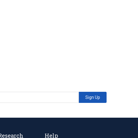
Sign Up
Research
Help