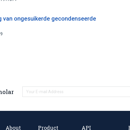
g van ongesuikerde gecondenseerde
39
holar
About
Product
API