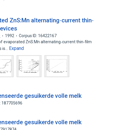
ed ZnS:Mn alternating‐current thin‐
devices
i
1992
Corpus ID: 16422167
 of evaporated ZnS:Mn alternating‐current thin‐film
Expand
s is…
enseerde gesuikerde volle melk
D: 187705696
enseerde gesuikerde volle melk
177917874