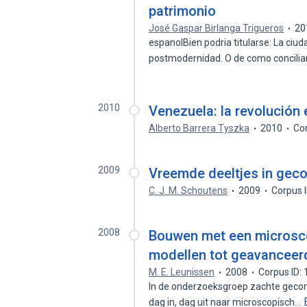
patrimonio
José Gaspar Birlanga Trigueros
20
espanolBien podria titularse: La ciu
postmodernidad. O de como conciliar
2010
Venezuela: la revolución
Alberto Barrera Tyszka
2010
Co
2009
Vreemde deeltjes in gec
C. J. M. Schoutens
2009
Corpus 
2008
Bouwen met een microsco
modellen tot geavanceer
M. E. Leunissen
2008
Corpus ID:
In de onderzoeksgroep zachte gecon
dag in, dag uit naar microscopisch…