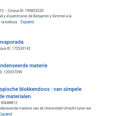
12
Corpus ID: 190832520
dad y el patrimonio de Benjamin y Simmel a la
Expand
 la belleza…
 evaporada
rpus ID: 172533142
ondenseerde materie
ID: 120337390
pische blokkendoos : van simpele
de materialen
 190688812
denseerde materie van de Universiteit Utrecht turen we
Expand