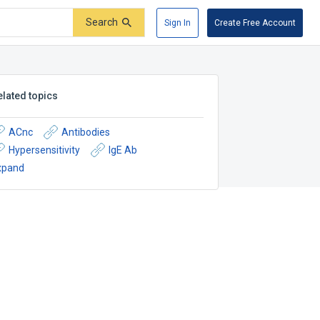
Search
Sign In
Create Free Account
elated topics
ACnc
Antibodies
Hypersensitivity
IgE Ab
xpand