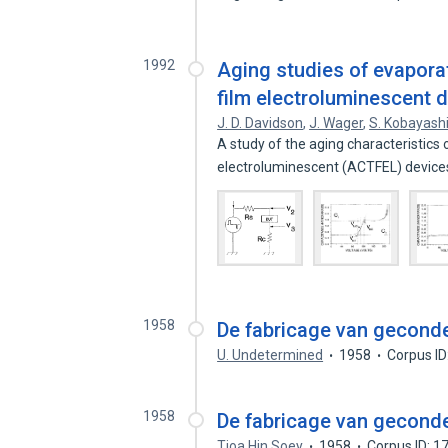
1992
Aging studies of evaporat
film electroluminescent 
J. D. Davidson
,
J. Wager
,
S. Kobayash
A study of the aging characteristics
electroluminescent (ACTFEL) device
1958
De fabricage van gecond
U. Undetermined
1958
Corpus I
1958
De fabricage van gecond
Tjoa Hin Soey
1958
Corpus ID: 