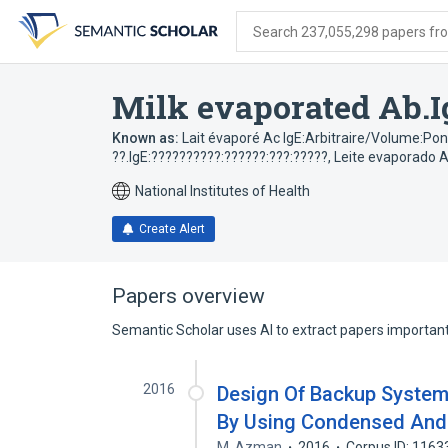
Skip
Skip
Skip
to
to
to
Search 237,055,298 papers from
search
main
account
form
content
menu
Milk evaporated Ab.I
Known as:
Lait évaporé Ac IgE:Arbitraire/Volume:P
??.IgE:??????????:??????:???:?????
,
Leite evaporado A
National Institutes of Health
Create Alert
Papers overview
Semantic Scholar uses AI to extract papers important 
2016
Design Of Backup System 
By Using Condensed And
M. Azman
2016
Corpus ID: 116