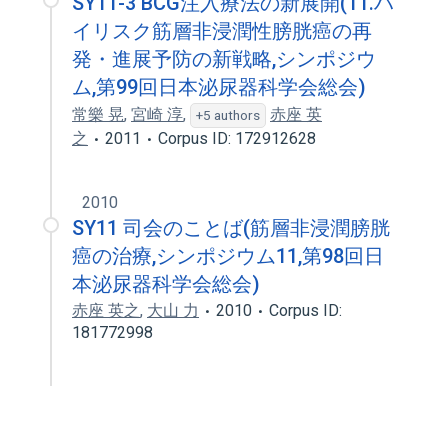
SY11-3 BCG注入療法の新展開(11.ハ
イリスク筋層非浸潤性膀胱癌の再
発・進展予防の新戦略,シンポジウ
ム,第99回日本泌尿器科学会総会)
常樂 晃
,
宮崎 淳
,
赤座 英
+5 authors
之
2011
Corpus ID: 172912628
2010
SY11 司会のことば(筋層非浸潤膀胱
癌の治療,シンポジウム11,第98回日
本泌尿器科学会総会)
赤座 英之
,
大山 力
2010
Corpus ID:
181772998