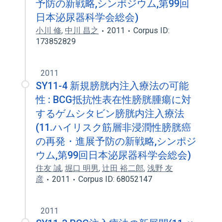
予防の新戦略,シンポジウム,第99回
日本泌尿器科学会総会)
小川 修
,
中川 昌之
2011
Corpus ID:
173852829
2011
SY11-4 新規膀胱内注入療法の可能
性 : BCG抵抗性表在性膀胱腫瘍に対
するゲムシタビン膀胱内注入療法
(11.ハイリスク筋層非浸潤性膀胱癌
の再発・進展予防の新戦略,シンポジ
ウム,第99回日本泌尿器科学会総会)
住友 誠
,
堀口 明男
,
辻田 裕二郎
,
浅野 友
彦
2011
Corpus ID: 68052147
2011