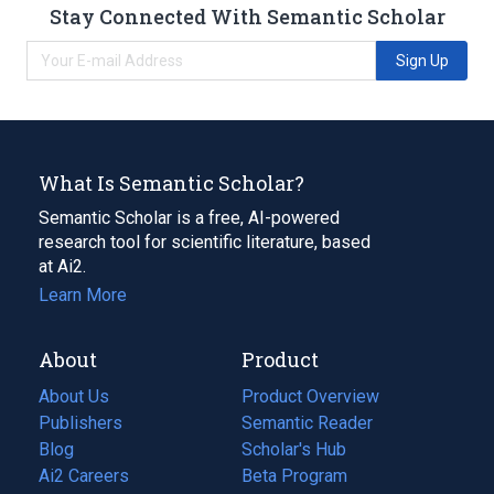
Stay Connected With Semantic Scholar
Sign Up
What Is Semantic Scholar?
Semantic Scholar is a free, AI-powered
research tool for scientific literature, based
at Ai2.
Learn More
About
Product
About Us
Product Overview
Publishers
Semantic Reader
Blog
(opens
Scholar's Hub
in
Ai2 Careers
(opens
Beta Program