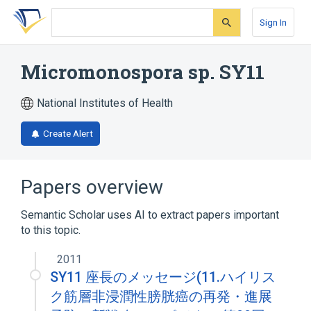
Skip
Skip
Skip
to
to
to
Sign In
search
main
account
form
content
menu
Micromonospora sp. SY11
National Institutes of Health
Create Alert
Papers overview
Semantic Scholar uses AI to extract papers important
to this topic.
2011
SY11 座長のメッセージ(11.ハイリス
ク筋層非浸潤性膀胱癌の再発・進展