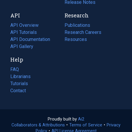
a
in
Release Notes
new
a
API
Research
tab)
new
tab)
API Overview
Publications
(opens
API Tutorials
in
Research Careers
(opens
API Documentation
(opens
a
in
Resources
(opens
in
API Gallery
new
a
in
a
tab)
new
a
Help
new
tab)
new
tab)
tab)
FAQ
Librarians
Tutorials
Contact
Proudly built by
Ai2
(opens
Collaborators & Attributions
•
Terms of Service
in
(opens
•
Privacy
Policy
(opens
•
API License Agreement
a
in