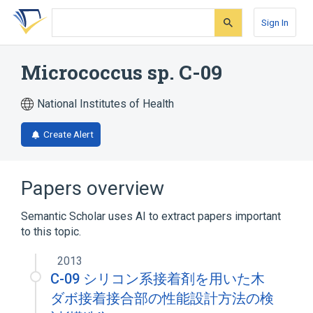
Skip
Skip
Skip
to
to
to
Sign In
search
main
account
form
content
menu
Micrococcus sp. C-09
National Institutes of Health
Create Alert
Papers overview
Semantic Scholar uses AI to extract papers important
to this topic.
2013
C-09 シリコン系接着剤を用いた木
ダボ接着接合部の性能設計方法の検