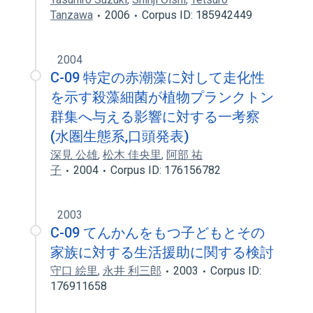
Tanzawa
2006
Corpus ID: 185942449
2004
C-09 特定の赤潮藻に対して走化性
を示す殺藻細菌が植物プランクトン
群集へ与える影響に対する一考察
(水圏生態系,口頭発表)
深見 公雄
,
松木 佳央里
,
阿部 祐
子
2004
Corpus ID: 176156782
2003
C-09 てんかんをもつ子どもとその
家族に対する生活援助に関する検討
守口 絵里
,
永井 利三郎
2003
Corpus ID:
176911658