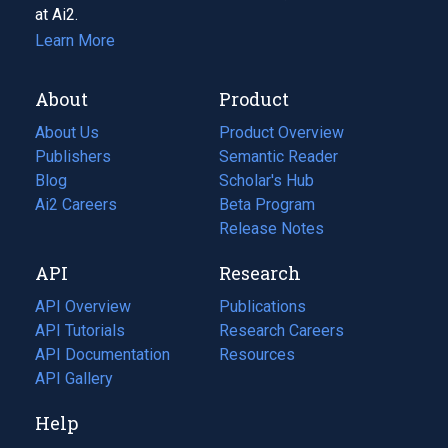
at Ai2.
Learn More
About
Product
About Us
Product Overview
Publishers
Semantic Reader
Blog
(opens
Scholar's Hub
in
Ai2 Careers
(opens
Beta Program
a
in
Release Notes
new
a
API
Research
tab)
new
tab)
API Overview
Publications
(opens
API Tutorials
in
Research Careers
(opens
API Documentation
(opens
a
in
Resources
(opens
in
API Gallery
new
a
in
a
tab)
new
a
Help
new
tab)
new