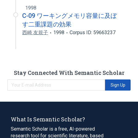
1998
C-09 ワーキングメモリ容量に及ぼ
す二重課題の効果
西崎 友規子
1998
Corpus ID: 59663237
Stay Connected With Semantic Scholar
Sign Up
What Is Semantic Scholar?
Semantic Scholar is a free, AI-powered
research tool for scientific literature, based