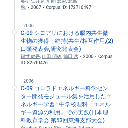
英樹 仁井見
,
引網 宏彰
,
北島
勲.
2007
Corpus ID: 172716497
2006
C-09 シロアリにおける腸内共生微
生物の獲得・維持(共生/相互作用,(2)
口頭発表会,研究発表会)
福世 健吾
,
山田 明徳
,
徳田 岳
2006
Corpus
ID: 82510426
2006
C-09 コロラドエネルギー科学セン
ター開発モジュール集を活用したエ
ネルギー学習 : 中学校理科「エネル
ギー資源の利用」での実践(日本理
科教育学会 第53回東海支部大会)
Yasuhiro Suzuki
,
Shinji Oishi
,
Tetsuro