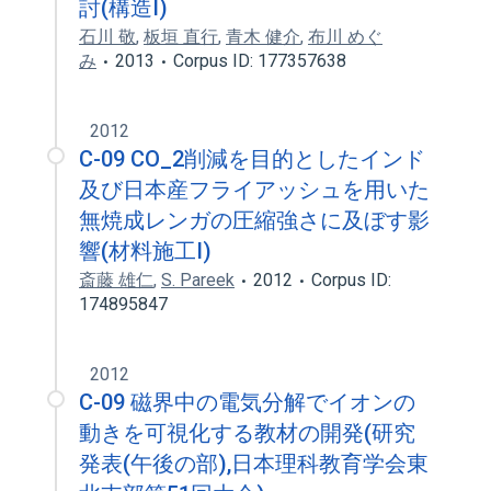
討(構造I)
石川 敬
,
板垣 直行
,
青木 健介
,
布川 めぐ
み
2013
Corpus ID: 177357638
2012
C-09 CO_2削減を目的としたインド
及び日本産フライアッシュを用いた
無焼成レンガの圧縮強さに及ぼす影
響(材料施工I)
斎藤 雄仁
,
S. Pareek
2012
Corpus ID:
174895847
2012
C-09 磁界中の電気分解でイオンの
動きを可視化する教材の開発(研究
発表(午後の部),日本理科教育学会東