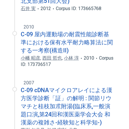
北支部第51回大会)
石井 実
2012
Corpus ID: 173665768
2010
C-09 屋内運動場の耐震性能診断基
準における保有水平耐力略算法に関
する一考察(構造II)
小幡 昭彦
,
西田 哲也
,
小林 淳
2010
Corpus
ID: 173736517
2007
C-09 cDNAマイクロアレイによる漢
方医学診断「証」の解明 : 関節リウ
マチと桂枝加朮附湯(臨床系,一般演
題口演,第24回和漢医薬学会大会 和
漢薬の複雑さ-経験知と科学知-)