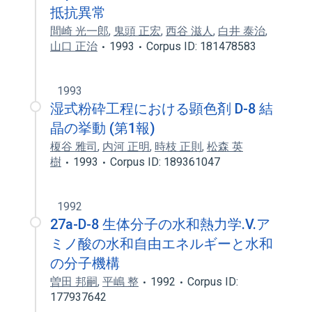
抵抗異常
間崎 光一郎
,
鬼頭 正宏
,
西谷 滋人
,
白井 泰治
,
山口 正治
1993
Corpus ID: 181478583
1993
湿式粉砕工程における顕色剤 D-8 結
晶の挙動 (第1報)
榎谷 雅司
,
内河 正明
,
時枝 正則
,
松森 英
樹
1993
Corpus ID: 189361047
1992
27a-D-8 生体分子の水和熱力学.V.ア
ミノ酸の水和自由エネルギーと水和
の分子機構
曽田 邦嗣
,
平嶋 整
1992
Corpus ID:
177937642