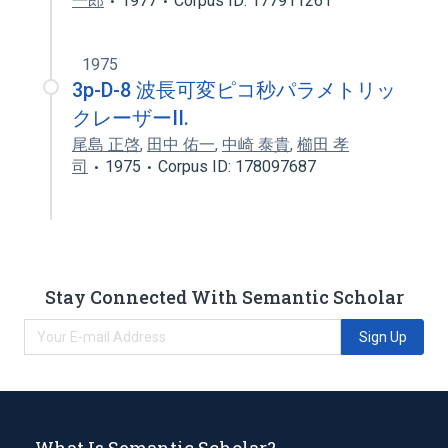
一郎
1977
Corpus ID: 177911261
1975
3p-D-8 波長可変ピコ秒パラメトリッ
クレーザーII.
尾島 正啓
,
田中 佑一
,
中崎 泰貴
,
櫛田 孝
司
1975
Corpus ID: 178097687
Stay Connected With Semantic Scholar
Sign Up
What Is Semantic Scholar?