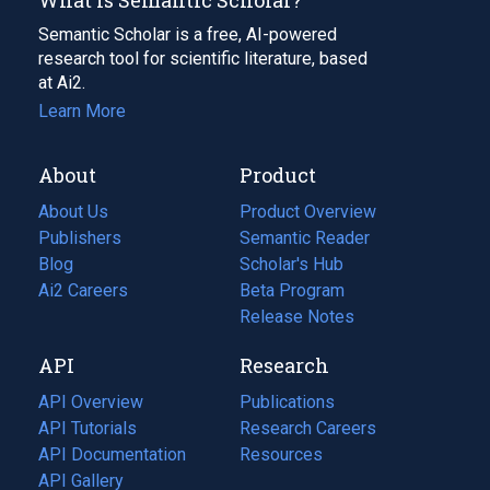
Semantic Scholar is a free, AI-powered
research tool for scientific literature, based
at Ai2.
Learn More
About
Product
About Us
Product Overview
Publishers
Semantic Reader
Blog
(opens
Scholar's Hub
in
Ai2 Careers
(opens
Beta Program
a
in
Release Notes
new
a
API
Research
tab)
new
tab)
API Overview
Publications
(opens
API Tutorials
in
Research Careers
(opens
API Documentation
(opens
a
in
Resources
(opens
in
API Gallery
new
a
in