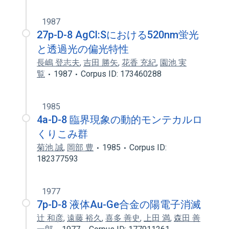
1987
27p-D-8 AgCl:Sにおける520nm蛍光
と透過光の偏光特性
長嶋 登志夫
,
吉田 勝矢
,
花香 充紀
,
園池 実
覧
1987
Corpus ID: 173460288
1985
4a-D-8 臨界現象の動的モンテカルロ
くりこみ群
菊池 誠
,
岡部 豊
1985
Corpus ID:
182377593
1977
7p-D-8 液体Au-Ge合金の陽電子消滅
辻 和彦
,
遠藤 裕久
,
喜多 善史
,
上田 満
,
森田 善