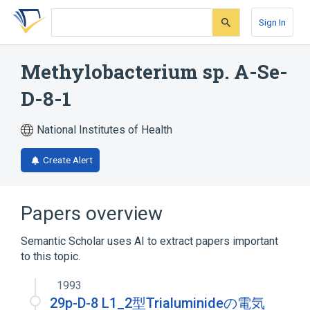
Skip
Skip
Skip
to
to
to
Sign In
search
main
account
form
content
menu
Methylobacterium sp. A-Se-
D-8-1
National Institutes of Health
Create Alert
Papers overview
Semantic Scholar uses AI to extract papers important
to this topic.
1993
29p-D-8 L1_2型Trialuminideの電気