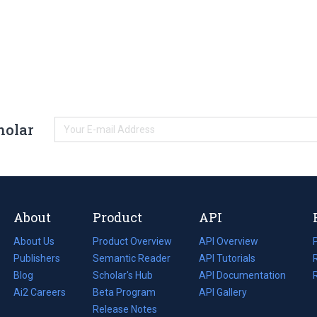
holar
About
Product
API
About Us
Product Overview
API Overview
Publishers
Semantic Reader
API Tutorials
i
Blog
(opens
Scholar's Hub
API Documentation
(opens
i
in
Ai2 Careers
(opens
Beta Program
in
API Gallery
i
a
in
Release Notes
a