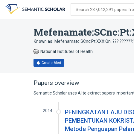
Skip
Skip
Skip
to
to
to
Search 237,042,291 papers from
search
main
account
form
content
menu
Mefenamate:SCnc:Pt
Known as:
Mefenamato:SCnc:Pt:XXX:Qn
,
???:??????:
National Institutes of Health
Create Alert
Papers overview
Semantic Scholar uses AI to extract papers important 
2014
PENINGKATAN LAJU DI
PEMBENTUKAN KOKRIST
Metode Penguapan Pelar