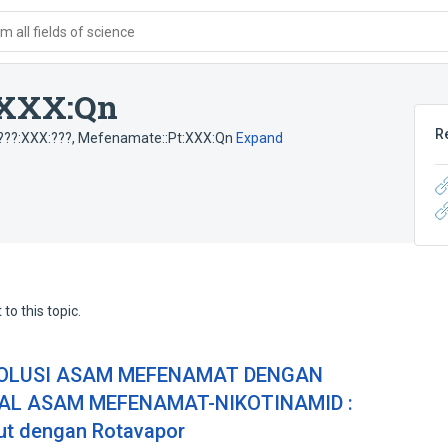
 all fields of science
:XXX:Qn
R
???:XXX:???
,
Mefenamate::Pt:XXX:Qn
Expand
to this topic.
SOLUSI ASAM MEFENAMAT DENGAN
AL ASAM MEFENAMAT-NIKOTINAMID :
ut dengan Rotavapor