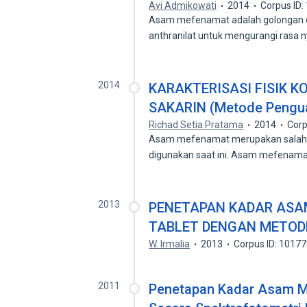
Avi Admikowati
2014
Corpus ID
Asam mefenamat adalah golongan oba
anthranilat untuk mengurangi rasa n
2014
KARAKTERISASI FISIK 
SAKARIN (Metode Pengua
Richad Setia Pratama
2014
Corp
Asam mefenamat merupakan salah sa
digunakan saat ini. Asam mefena
2013
PENETAPAN KADAR ASA
TABLET DENGAN METOD
W. Irmalia
2013
Corpus ID: 1017
2011
Penetapan Kadar Asam M