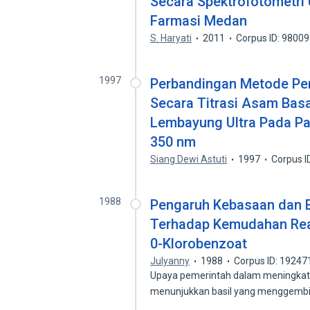
Secara Spektrofotometri Ul
Farmasi Medan
S. Haryati
2011
Corpus ID: 9800
1997
Perbandingan Metode Pe
Secara Titrasi Asam Basa
Lembayung Ultra Pada Pa
350 nm
Siang Dewi Astuti
1997
Corpus I
1988
Pengaruh Kebasaan dan Ef
Terhadap Kemudahan Reak
0-Klorobenzoat
Julyanny
1988
Corpus ID: 1924
Upaya pemerintah dalam meningkat
menunjukkan basil yang menggembir