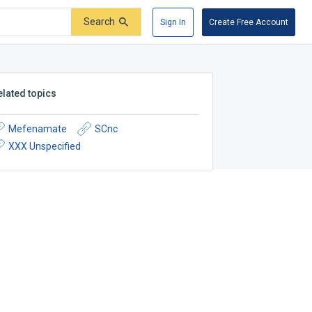
Search
Sign In
Create Free Account
elated topics
Mefenamate
SCnc
XXX Unspecified