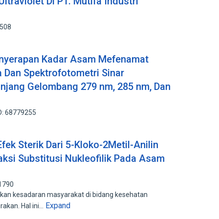
traviolet Di PT. Mutifa Industri
9508
nyerapan Kadar Asam Mefenamat
 Dan Spektrofotometri Sinar
njang Gelombang 279 nm, 285 nm, Dan
D: 68779255
ek Sterik Dari 5-Kloko-2Metil-Anilin
si Substitusi Nukleofilik Pada Asam
71790
kan kesadaran masyarakat di bidang kesehatan
Expand
akan. Hal ini…