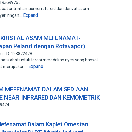
: 193699765
t anti inflamasi non steroid dari derivat asam
Expand
yeri ringan…
KOKRISTAL ASAM MEFENAMAT-
pan Pelarut dengan Rotavapor)
us ID: 193872478
tu obat untuk terapi meredakan nyeri yang banyak
Expand
mat merupakan…
M MEFENAMAT DALAM SEDIAAN
E NEAR-INFRARED DAN KEMOMETRIK
78474
efenamat Dalam Kaplet Omestan