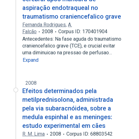
aspiração endotraqueal no
traumatismo craniencefalico grave
Fernanda Rodrigues
,
A.
Falcão
2008
Corpus ID: 170401904
Antecedentes: Na fase aguda do traumatismo
craniencefalico grave (TCE), e crucial evitar
uma diminuicao na pressao de perfusao…
Expand
2008
Efeitos determinados pela
metilprednisolona, administrada
pela via subaracnóidea, sobre a
medula espinhal e as meninges:
estudo experimental em cães
R. M. Lima
2008
Corpus ID: 68803542