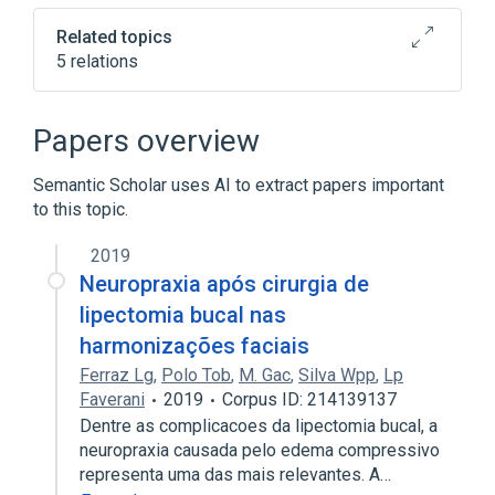
Related topics
5 relations
Claims attachment
Medication administered
Papers overview
Occupational therapy regime
Semantic Scholar uses AI to extract papers important
Pharmaceutical Preparations
to this topic.
Expand
2019
Neuropraxia após cirurgia de
lipectomia bucal nas
harmonizações faciais
Ferraz Lg
,
Polo Tob
,
M. Gac
,
Silva Wpp
,
Lp
Faverani
2019
Corpus ID: 214139137
Dentre as complicacoes da lipectomia bucal, a
neuropraxia causada pelo edema compressivo
representa uma das mais relevantes. A…