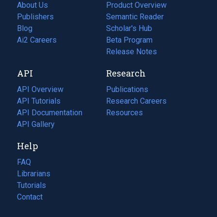
About Us
Product Overview
Publishers
Semantic Reader
Blog
(opens
Scholar's Hub
in
Ai2 Careers
(opens
Beta Program
a
in
Release Notes
new
a
API
Research
tab)
new
tab)
API Overview
Publications
(opens
API Tutorials
in
Research Careers
(opens
API Documentation
(opens
a
in
Resources
(opens
in
API Gallery
new
a
in
a
tab)
new
a
Help
new
tab)
new
tab)
tab)
FAQ
Librarians
Tutorials
Contact