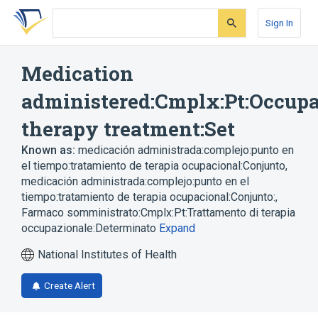
Skip
Skip
Skip
to
to
to
Sign In
search
main
account
form
content
menu
Medication
administered:Cmplx:Pt:Occupa
therapy treatment:Set
Known as:
medicación administrada:complejo:punto en
el tiempo:tratamiento de terapia ocupacional:Conjunto
,
medicación administrada:complejo:punto en el
tiempo:tratamiento de terapia ocupacional:Conjunto:
,
Farmaco somministrato:Cmplx:Pt:Trattamento di terapia
occupazionale:Determinato
Expand
National Institutes of Health
Create Alert