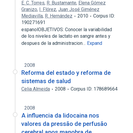
E. C. Torres
,
R. Bustamante
,
Elena Gómez
Granizo
,
I. Flórez
,
Juan José Giménez
Mediavilla
,
R. Hernández
2010
Corpus ID:
190271691
espanolOBJETIVOS: Conocer la variabilidad
de los niveles de lactato en sangre antes y
despues de la administracion…
Expand
2008
Reforma del estado y reforma de
sistemas de salud
Celia Almeida
2008
Corpus ID: 178689664
2008
A influencia da lidocaina nos
valores da pressão de perfusão
cerebral apos manobra de