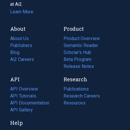
at Ai2.
Learn More
About
Product
About Us
Product Overview
Publishers
Semantic Reader
Blog
(opens
Scholar's Hub
in
Ai2 Careers
(opens
Beta Program
a
in
Release Notes
new
a
API
Research
tab)
new
tab)
API Overview
Publications
(opens
API Tutorials
in
Research Careers
(opens
API Documentation
(opens
a
in
Resources
(opens
in
API Gallery
new
a
in
a
tab)
new
a
Help
new
tab)
new