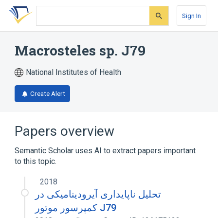
Skip
Skip
Skip
to
to
to
Sign In
search
main
account
form
content
menu
Macrosteles sp. J79
National Institutes of Health
Create Alert
Papers overview
Semantic Scholar uses AI to extract papers important
to this topic.
2018
تحلیل ناپایداری آیرودینامیکی در
کمپرسور موتور J79