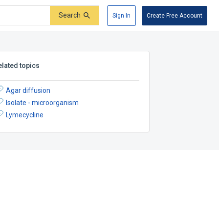
Search
Sign In
Create Free Account
elated topics
Agar diffusion
Isolate - microorganism
Lymecycline