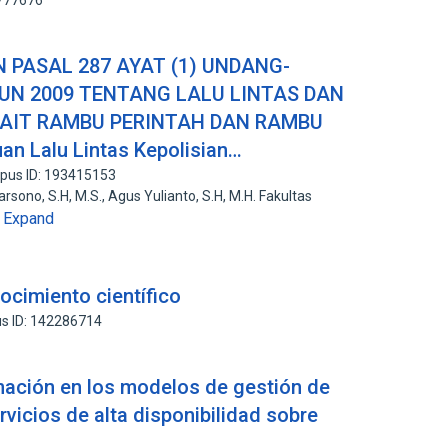
4777676
 PASAL 287 AYAT (1) UNDANG-
N 2009 TENTANG LALU LINTAS DAN
AIT RAMBU PERINTAH DAN RAMBU
an Lalu Lintas Kepolisian…
pus ID: 193415153
sono, S.H, M.S., Agus Yulianto, S.H, M.H. Fakultas
Expand
…
nocimiento científico
s ID: 142286714
mación en los modelos de gestión de
rvicios de alta disponibilidad sobre