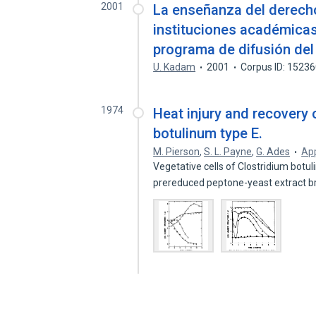
2001
La enseñanza del derecho
instituciones académicas
programa de difusión del
U. Kadam
2001
Corpus ID: 1523
1974
Heat injury and recovery 
botulinum type E.
M. Pierson
,
S. L. Payne
,
G. Ades
App
Vegetative cells of Clostridium botu
prereduced peptone-yeast extract b