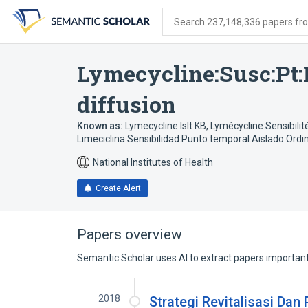
Skip
Skip
Skip
to
to
to
Search 237,148,336 papers from
search
main
account
form
content
menu
Lymecycline:Susc:Pt:
diffusion
Known as:
Lymecycline Islt KB
,
Lymécycline:Sensibilit
Limeciclina:Sensibilidad:Punto temporal:Aislado:Ordin
National Institutes of Health
Create Alert
Papers overview
Semantic Scholar uses AI to extract papers important 
2018
Strategi Revitalisasi D