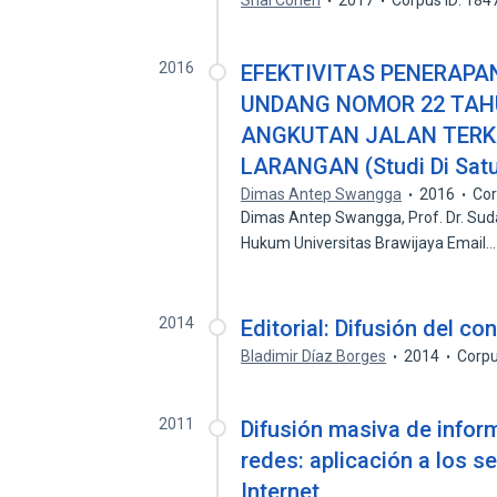
Shai Cohen
2017
Corpus ID: 18
2016
EFEKTIVITAS PENERAPAN
UNDANG NOMOR 22 TAHU
ANGKUTAN JALAN TERK
LARANGAN (Studi Di Satu
Dimas Antep Swangga
2016
Cor
Dimas Antep Swangga, Prof. Dr. Sudar
Hukum Universitas Brawijaya Email
2014
Editorial: Difusión del co
Bladimir Díaz Borges
2014
Corpu
2011
Difusión masiva de infor
redes: aplicación a los se
Internet