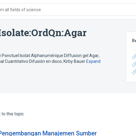
 all fields of science
Isolate:OrdQn:Agar
R
é:Ponctuel:Isolat:Alphanumérique:Diffusion gel Agar
,
al Cuantitativo:Difusión en disco; Kirby Bauer
Expand
to this topic.
an Pengembangan Manajemen Sumber