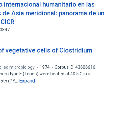
 internacional humanitario en las
 de Asia meridional: panorama de un
 CICR
60347
of vegetative cells of Clostridium
lied microbiology
1974
Corpus ID: 43606616
linum type E (Tenno) were heated at 40.5 C in a
Expand
roth (PY…