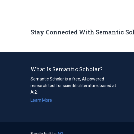
Stay Connected With Semantic Sc
What Is Semantic Scholar?
Semantic Scholar is a free, AI-powered
research tool for scientific literature, based at
Ai2.
Learn More
Proudly built by
Ai2
(opens