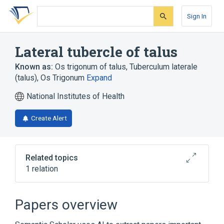
Skip
Skip
Skip
to
to
to
Sign In
search
main
account
form
content
menu
Lateral tubercle of talus
Known as:
Os trigonum of talus
,
Tuberculum laterale
(talus)
,
Os Trigonum
Expand
National Institutes of Health
Create Alert
Related topics
1 relation
Talus
Papers overview