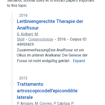
Semantic Scholar uses AI to extract papers important
to this topic.
2016
Leitliniengerechte Therapie der
Analfissur
G. Kolbert
,
M.
Stoll
Coloproctology
2016
Corpus ID:
44959429
ZusammenfassungEine Analfissur ist ein
Ulkus im unteren Analkanal. Die Genese der
Fissur ist nicht endgültig geklärt…
Expand
2012
Trattamento
artroscopicodell’epicondilite
laterale
P. Arrigoni
,
M. Corvino
,
P. Cabitza
,
P.