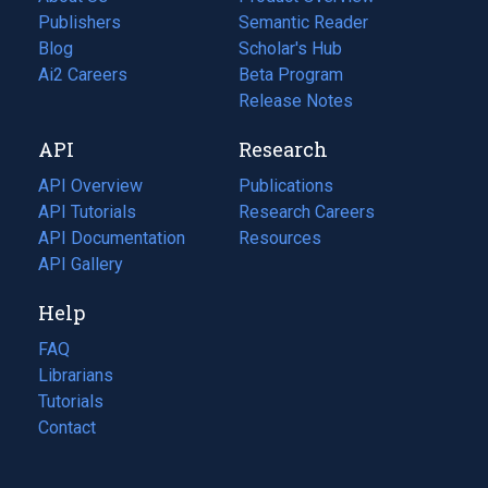
Publishers
Semantic Reader
Blog
(opens
Scholar's Hub
in
Ai2 Careers
(opens
Beta Program
a
in
Release Notes
new
a
API
Research
tab)
new
tab)
API Overview
Publications
(opens
API Tutorials
in
Research Careers
(opens
API Documentation
(opens
a
in
Resources
(opens
in
API Gallery
new
a
in
a
tab)
new
a
Help
new
tab)
new
tab)
tab)
FAQ
Librarians
Tutorials
Contact