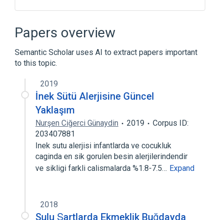
Challenge tests
Lactose
Narrative (section of report)
Plas
Papers overview
Expand
Semantic Scholar uses AI to extract papers important
to this topic.
2019
İnek Sütü Alerjisine Güncel
Yaklaşım
Nurşen Ciğerci Günaydin
2019
Corpus ID:
203407881
Inek sutu alerjisi infantlarda ve cocukluk
caginda en sik gorulen besin alerjilerindendir
ve sikligi farkli calismalarda %1.8-7.5…
Expand
2018
Sulu Şartlarda Ekmeklik Buğdayda