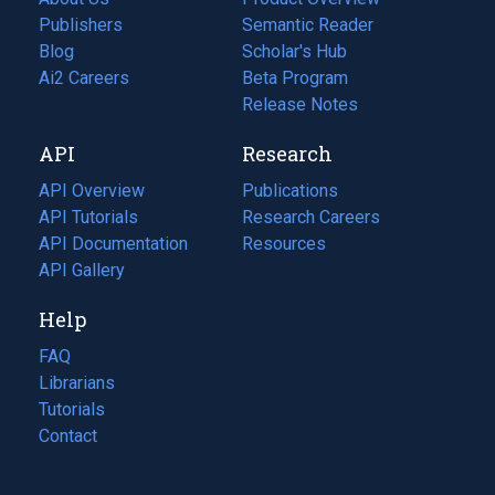
Publishers
Semantic Reader
Blog
(opens
Scholar's Hub
in
Ai2 Careers
(opens
Beta Program
a
in
Release Notes
new
a
API
Research
tab)
new
tab)
API Overview
Publications
(opens
API Tutorials
in
Research Careers
(opens
API Documentation
(opens
a
in
Resources
(opens
in
API Gallery
new
a
in
a
tab)
new
a
Help
new
tab)
new
tab)
tab)
FAQ
Librarians
Tutorials
Contact