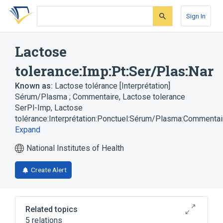
Skip
Skip
Skip
to
to
to
Sign In
search
main
account
form
content
menu
Lactose
tolerance:Imp:Pt:Ser/Plas:Nar
Known as:
Lactose tolérance [Interprétation]
Sérum/Plasma ; Commentaire
,
Lactose tolerance
SerPl-Imp
,
Lactose
tolérance:Interprétation:Ponctuel:Sérum/Plasma:Commentai
Expand
National Institutes of Health
Create Alert
Related topics
5 relations