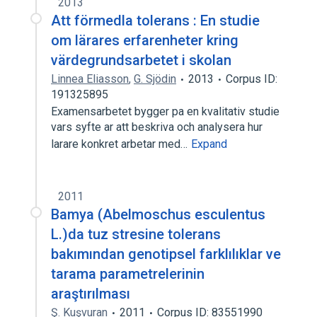
2013
Att förmedla tolerans : En studie
om lärares erfarenheter kring
värdegrundsarbetet i skolan
Linnea Eliasson
,
G. Sjödin
2013
Corpus ID:
191325895
Examensarbetet bygger pa en kvalitativ studie
vars syfte ar att beskriva och analysera hur
larare konkret arbetar med…
Expand
2011
Bamya (Abelmoschus esculentus
L.)da tuz stresine tolerans
bakımından genotipsel farklılıklar ve
tarama parametrelerinin
araştırılması
Ş. Kuşvuran
2011
Corpus ID: 83551990