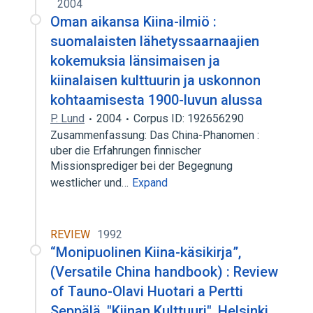
2004
Oman aikansa Kiina-ilmiö :
suomalaisten lähetyssaarnaajien
kokemuksia länsimaisen ja
kiinalaisen kulttuurin ja uskonnon
kohtaamisesta 1900-luvun alussa
P. Lund
2004
Corpus ID: 192656290
Zusammenfassung: Das China-Phanomen :
uber die Erfahrungen finnischer
Missionsprediger bei der Begegnung
westlicher und…
Expand
REVIEW
1992
“Monipuolinen Kiina-käsikirja”,
(Versatile China handbook) : Review
of Tauno-Olavi Huotari a Pertti
Seppälä, "Kiinan Kulttuuri", Helsinki