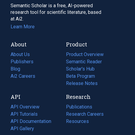
Semantic Scholar is a free, AI-powered
research tool for scientific literature, based
at Ai2.
Learn More
About
Product
About Us
Product Overview
Publishers
Semantic Reader
Blog
(opens
Scholar's Hub
in
Ai2 Careers
(opens
Beta Program
a
in
Release Notes
new
a
API
Research
tab)
new
tab)
API Overview
Publications
(opens
API Tutorials
in
Research Careers
(opens
API Documentation
(opens
a
in
Resources
(opens
in
API Gallery
new
a
in