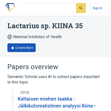
Skip
Skip
Skip
to
to
to
Sign In
search
main
account
form
content
menu
Lactarius sp. KIINA 35
National Institutes of Health
Create Alert
Papers overview
Semantic Scholar uses AI to extract papers important
to this topic.
2016
Keltaisen miehen taakka :
Jälkikolonialistinen analyysi Kiina–