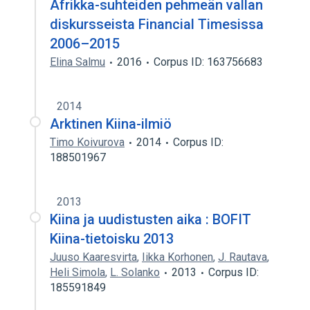
Afrikka-suhteiden pehmeän vallan
diskursseista Financial Timesissa
2006–2015
Elina Salmu
2016
Corpus ID: 163756683
2014
Arktinen Kiina-ilmiö
Timo Koivurova
2014
Corpus ID:
188501967
2013
Kiina ja uudistusten aika : BOFIT
Kiina-tietoisku 2013
Juuso Kaaresvirta
,
Iikka Korhonen
,
J. Rautava
,
Heli Simola
,
L. Solanko
2013
Corpus ID:
185591849