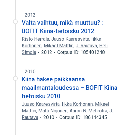
2012
Valta vaihtuu, mikä muuttuu? :
BOFIT Kiina-tietoisku 2012
Risto Herrala
,
Juuso Kaaresvirta
,
Iikka
Korhonen
,
Mikael Mattlin
,
J. Rautava
,
Heli
Simola
2012
Corpus ID: 185401248
2010
Kiina hakee paikkaansa
maailmantaloudessa – BOFIT Kiina-
tietoisku 2010
Juuso Kaaresvirta
,
Iikka Korhonen
,
Mikael
Mattlin
,
Matti Nojonen
,
Aaron N. Mehrotra
,
J.
Rautava
2010
Corpus ID: 186144345