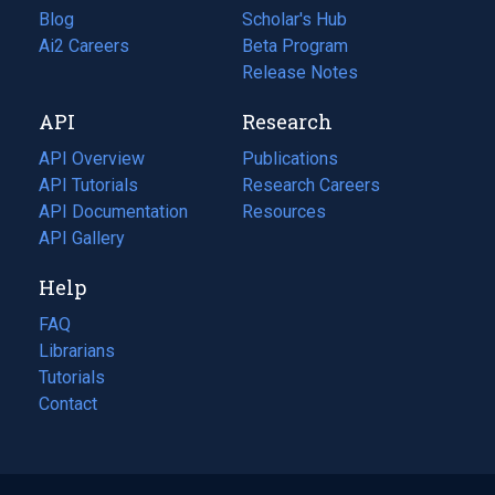
Blog
(opens
Scholar's Hub
in
Ai2 Careers
(opens
Beta Program
a
in
Release Notes
new
a
API
Research
tab)
new
tab)
API Overview
Publications
(opens
API Tutorials
in
Research Careers
(opens
API Documentation
(opens
a
in
Resources
(opens
in
API Gallery
new
a
in
a
tab)
new
a
Help
new
tab)
new
tab)
tab)
FAQ
Librarians
Tutorials
Contact