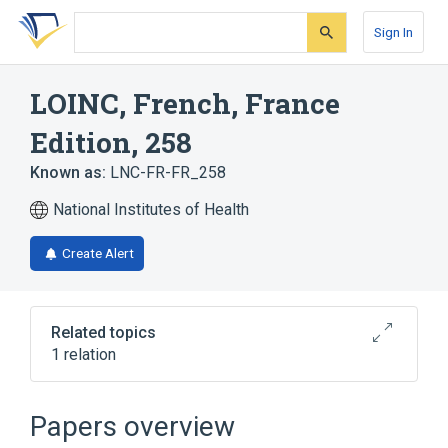
Skip
Skip
Skip
to
to
to
Sign In
search
main
account
form
content
menu
LOINC, French, France
Edition, 258
Known as:
LNC-FR-FR_258
National Institutes of Health
Create Alert
Related topics
1 relation
Broader
(
1
)
Papers overview