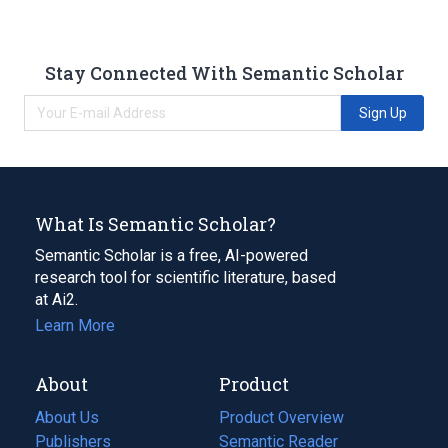
Stay Connected With Semantic Scholar
Sign Up
What Is Semantic Scholar?
Semantic Scholar is a free, AI-powered
research tool for scientific literature, based
at Ai2.
Learn More
About
Product
About Us
Product Overview
Publishers
Semantic Reader