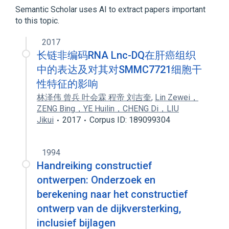
LOINC, French, France Edition
Semantic Scholar uses AI to extract papers important
to this topic.
2017
长链非编码RNA Lnc-DQ在肝癌组织
中的表达及对其对SMMC7721细胞干
性特征的影响
林泽伟 曾兵 叶会霖 程帝 刘吉奎
,
Lin Zewei，
ZENG Bing，YE Huilin，CHENG Di，LIU
Jikui
2017
Corpus ID: 189099304
1994
Handreiking constructief
ontwerpen: Onderzoek en
berekening naar het constructief
ontwerp van de dijkversterking,
inclusief bijlagen