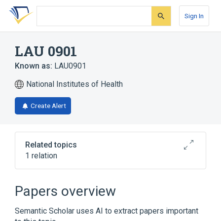
Skip
Skip
Skip
to
to
to
Sign In
search
main
account
form
content
menu
LAU 0901
Known as:
LAU0901
National Institutes of Health
Create Alert
Related topics
1 relation
Broader
(
1
)
Papers overview
Dihydropyridines
Semantic Scholar uses AI to extract papers important