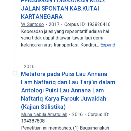
PENANGAN LONGSORAN RUAS
JALAN SPONTAN KAB.KUTAI
KARTANEGARA
W. Santoso
2017
Corpus ID: 193820416
Keberadan jalan yang repsentatif adalah hal
yang tidak dapat ditawar-tawar lagi demi
kelancaran arus transportasi. Kondisi…
Expand
2016
Metafora pada Puisi Lau Annana
Lam Naftariq dan Lau Tarji’in dalam
Antologi Puisi Lau Annana Lam
Naftariq Karya Farouk Juwaidah
(Kajian Stilistika)
Muna Nabila Amatullah
2016
Corpus ID:
194387808
Penelitian ini membahas: (1) Bagaimanakah