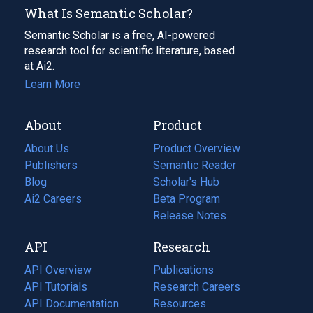
What Is Semantic Scholar?
Semantic Scholar is a free, AI-powered
research tool for scientific literature, based
at Ai2.
Learn More
About
Product
About Us
Product Overview
Publishers
Semantic Reader
Blog
(opens
Scholar's Hub
in
Ai2 Careers
(opens
Beta Program
a
in
Release Notes
new
a
API
Research
tab)
new
tab)
API Overview
Publications
(opens
API Tutorials
in
Research Careers
(opens
API Documentation
(opens
a
in
Resources
(opens