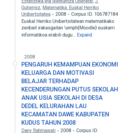
Estatistika eta Ikerkuntza Operatib
,
J.
Gutierrez
,
Matematika. Euskal Herriko
Unibertsitatea
2008
Corpus ID: 106787184
Euskal Herriko Unibertsitatean matematikako
zenbait irakasgaitan \emph{Moodle} euskarri
informatikoa erabili dugu…
Expand
2008
PENGARUH KEMAMPUAN EKONOMI
KELUARGA DAN MOTIVASI
BELAJAR TERHADAP
KECENDERUNGAN PUTUS SEKOLAH
ANAK USIA SEKOLAH DI DESA
DEDEL KELURAHAN LAU
KECAMATAN DAWE KABUPATEN
KUDUS TAHUN 2008
Dany Rahmawati
2008
Corpus ID: