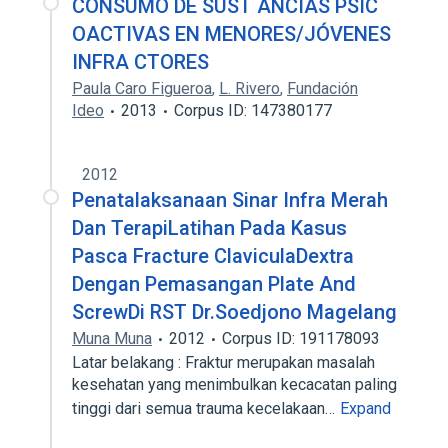
CONSUMO DE SUST ANCIAS PSIC
OACTIVAS EN MENORES/JÓVENES
INFRA CTORES
Paula Caro Figueroa
,
L. Rivero
,
Fundación
Ideo
2013
Corpus ID: 147380177
2012
Penatalaksanaan Sinar Infra Merah
Dan TerapiLatihan Pada Kasus
Pasca Fracture ClaviculaDextra
Dengan Pemasangan Plate And
ScrewDi RST Dr.Soedjono Magelang
Muna Muna
2012
Corpus ID: 191178093
Latar belakang : Fraktur merupakan masalah
kesehatan yang menimbulkan kecacatan paling
tinggi dari semua trauma kecelakaan…
Expand