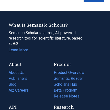
What Is Semantic Scholar?
Semantic Scholar is a free, AI-powered
research tool for scientific literature, based
at Ai2.
Learn More
About
Product
About Us
Product Overview
Publishers
Semantic Reader
Blog
(opens
Scholar's Hub
in
Ai2 Careers
(opens
Beta Program
a
in
Release Notes
new
a
API
Research
tab)
new