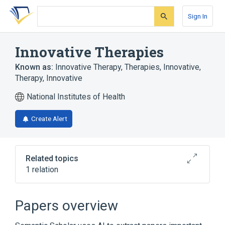
Skip
Skip
Skip
to
to
to
Sign In
search
main
account
form
content
menu
Innovative Therapies
Known as:
Innovative Therapy
,
Therapies, Innovative
,
Therapy, Innovative
National Institutes of Health
Create Alert
Related topics
1 relation
Therapies, Investigational
Papers overview