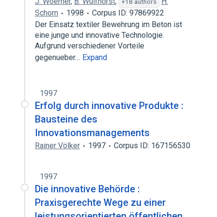
J. Woerner
,
B. Wulfhorst
,
H.
+18 authors
Schorn
1998
Corpus ID: 97869922
Der Einsatz textiler Bewehrung im Beton ist
eine junge und innovative Technologie.
Aufgrund verschiedener Vorteile
gegenueber…
Expand
1997
Erfolg durch innovative Produkte :
Bausteine des
Innovationsmanagements
Rainer Völker
1997
Corpus ID: 167156530
1997
Die innovative Behörde :
Praxisgerechte Wege zu einer
leistungsorientierten öffentlichen