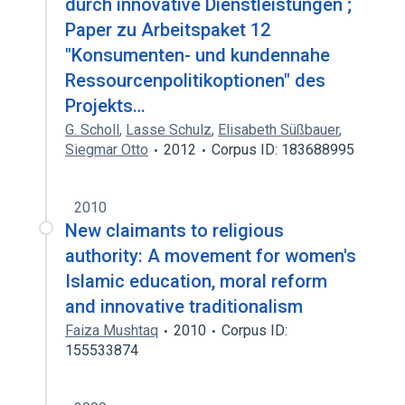
durch innovative Dienstleistungen ;
Paper zu Arbeitspaket 12
"Konsumenten- und kundennahe
Ressourcenpolitikoptionen" des
Projekts…
G. Scholl
,
Lasse Schulz
,
Elisabeth Süßbauer
,
Siegmar Otto
2012
Corpus ID: 183688995
2010
New claimants to religious
authority: A movement for women's
Islamic education, moral reform
and innovative traditionalism
Faiza Mushtaq
2010
Corpus ID:
155533874