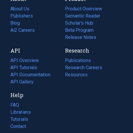
About Us
Product Overview
Publishers
Semantic Reader
Blog
(opens
Scholar's Hub
in
Ai2 Careers
(opens
Beta Program
a
in
Release Notes
new
a
API
Research
tab)
new
tab)
API Overview
Publications
(opens
API Tutorials
in
Research Careers
(opens
API Documentation
(opens
a
in
Resources
(opens
in
API Gallery
new
a
in
a
tab)
new
a
Help
new
tab)
new
tab)
tab)
FAQ
Librarians
Tutorials
Contact