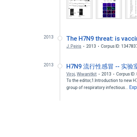
2013
The H7N9 threat: is vac
J. Peiris
2013
Corpus ID: 134783
2013
H7N9 流行性感冒 -- 实
Viroj
,
Wiwanitkit
2013
Corpus ID
To the editor,1.Introduction to new H7
Exp
group of respiratory infectious…