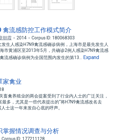
9 禽流感防控工作模式简介
章朝霞
2014
Corpus ID: 180068303
首次发生人感染H7N9禽流感确诊病例，上海市是最先发生人
海市黄浦区至2013年5月，共确诊2例人感染H7N9禽流感
Expand
9禽流感确诊病例为全国范围内发生的第13…
笼罩家禽业
18
有关畜禽养殖业的两会提案受到了行业内人士的广泛关注，
最多，尤其是一些代表提出的“将H7N9禽流感改名去
业届人士这一年来发自心底的呼声。
知识掌握情况调查与分析
Corpus ID: 177211128