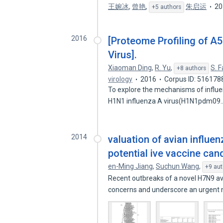
王婉冰
,
曾艳
,
朱启运
20
+5 authors
2016
[Proteome Profiling of A5
Virus].
Xiaoman Ding
,
R. Yu
,
S. 
+8 authors
virology
2016
Corpus ID: 516178
To explore the mechanisms of influe
H1N1 influenza A virus(H1N1pdm09
2014
valuation of avian influe
potential ive vaccine can
en-Ming Jiang
,
Suchun Wang
,
+9 aut
Recent outbreaks of a novel H7N9 av
concerns and underscore an urgent