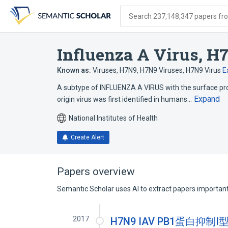
Skip
Skip
Skip
to
to
to
Search 237,148,347 papers from
search
main
account
form
content
menu
Influenza A Virus, H
Known as:
Viruses, H7N9
,
H7N9 Viruses
,
H7N9 Virus
E
A subtype of INFLUENZA A VIRUS with the surface pro
Expand
origin virus was first identified in humans…
National Institutes of Health
Create Alert
Papers overview
Semantic Scholar uses AI to extract papers important 
2017
H7N9 IAV PB1蛋白抑制