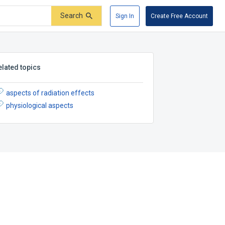
Search
Sign In
Create Free Account
elated topics
aspects of radiation effects
physiological aspects