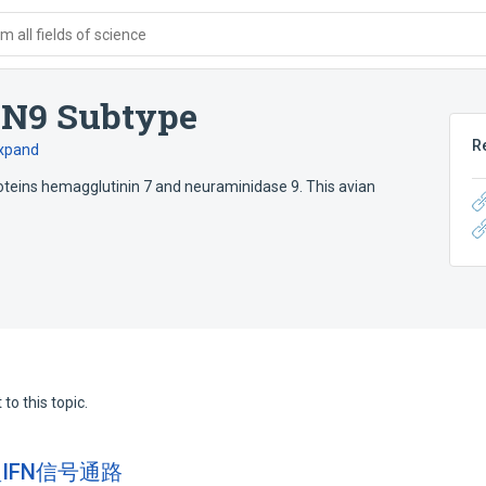
 all fields of science
7N9 Subtype
R
xpand
teins hemagglutinin 7 and neuraminidase 9. This avian
to this topic.
I型IFN信号通路