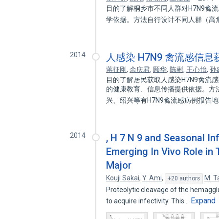
目的了解桐乡市不同人群对H7N9禽
学依据。方法自行设计不同人群（高危
2014
人感染 H7N9 禽流感信
蒋征刚
,
余庆君
,
顾华
,
陈彬
,
王心怡
,
孙
目的了解居民获取人感染H7N9禽流
的健康教育、信息传播提供依据。方
兴、绍兴等有H7N9禽流感病例报告地
2014
, H 7 N 9 and Seasonal In
Emerging In Vivo Role in
Major
Kouji Sakai
,
Y. Ami
,
M. T
+20 authors
Proteolytic cleavage of the hemagglut
Expand
to acquire infectivity. This…