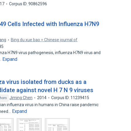
17
Corpus ID: 90862596
49 Cells Infected with Influenza H7N9
Fang
Bing du xue bao = Chinese journal of
85
nza H7N9 virus pathogenesis, influenza H7N9 virus and
Expand
…
nza virus isolated from ducks as a
didate against novel H 7 N 9 viruses
Jiming Chen
2014
Corpus ID: 11239415
hors
ian influenza virus in humans in China raise pandemic
Expand
 need…