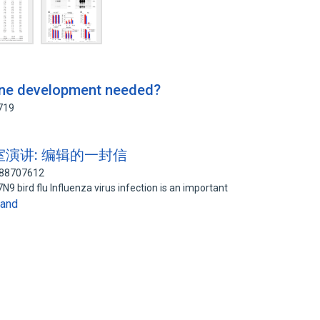
cine development needed?
719
验室演讲: 编辑的一封信
: 88707612
N9 bird flu Influenza virus infection is an important
and