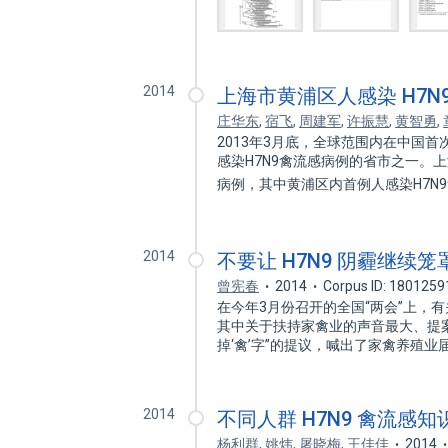
2014
上海市黄浦区人感染 H7N
庄华东
,
宿飞
,
周建军
,
许振慧
,
黄智勇
,
2013年3月底，全球范围内在中国
感染H7N9禽流感病例的省市之一。上
病例，其中黄浦区内首例人感染H7N
2014
不要让 H7N9 阴霾继续
曾宪春
2014
Corpus ID: 1801259
在今年3月份召开的全国“两会”上，
其中关于扶持家禽业的声音最大、提案
掉‘禽’字”的提议，喊出了家禽养殖
2014
不同人群 H7N9 禽流感
杨利群
,
姚炜
,
屠晓梅
,
王佳佳
2014