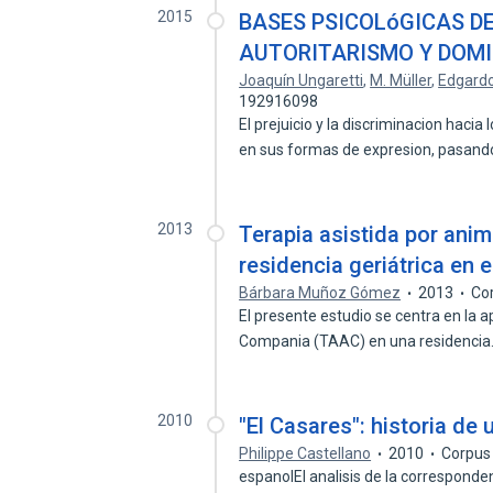
2015
BASES PSICOLóGICAS DE
AUTORITARISMO Y DOM
Joaquín Ungaretti
,
M. Müller
,
Edgardo
192916098
El prejuicio y la discriminacion hac
en sus formas de expresion, pasan
2013
Terapia asistida por ani
residencia geriátrica en e
Bárbara Muñoz Gómez
2013
Co
El presente estudio se centra en la a
Compania (TAAC) en una residenci
2010
"El Casares": historia de
Philippe Castellano
2010
Corpus
espanolEl analisis de la corresponden