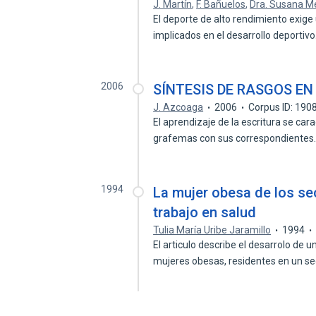
J. Martín
,
F. Bañuelos
,
Dra. Susana M
El deporte de alto rendimiento exig
implicados en el desarrollo deportiv
2006
SÍNTESIS DE RASGOS EN
J. Azcoaga
2006
Corpus ID: 19
El aprendizaje de la escritura se car
grafemas con sus correspondiente
1994
La mujer obesa de los se
trabajo en salud
Tulia María Uribe Jaramillo
1994
El articulo describe el desarrolo de 
mujeres obesas, residentes en un s