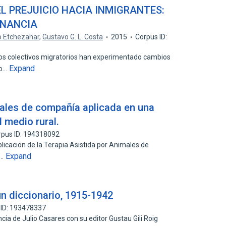
L PREJUICIO HACIA INMIGRANTES:
INANCIA
 Etchezahar
,
Gustavo G. L. Costa
2015
Corpus ID:
ia los colectivos migratorios han experimentado cambios
Expand
do…
males de compañía aplicada en una
l medio rural.
rpus ID: 194318092
plicacion de la Terapia Asistida por Animales de
Expand
a…
 un diccionario, 1915-1942
 ID: 193478337
cia de Julio Casares con su editor Gustau Gili Roig