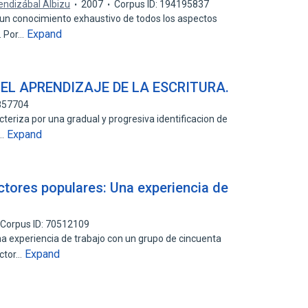
endizábal Albizu
2007
Corpus ID: 194195837
e un conocimiento exhaustivo de todos los aspectos
Expand
o. Por…
 EL APRENDIZAJE DE LA ESCRITURA.
0857704
acteriza por una gradual y progresiva identificacion de
Expand
s…
ctores populares: Una experiencia de
Corpus ID: 70512109
una experiencia de trabajo con un grupo de cincuenta
Expand
ector…