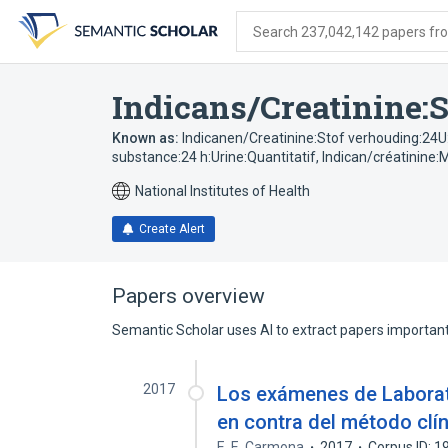
Skip
Skip
Skip
to
to
to
Search 237,042,142 papers from
search
main
account
form
content
menu
Indicans/Creatinine:
Known as:
Indicanen/Creatinine:Stof verhouding:24U:
substance:24 h:Urine:Quantitatif
,
Indican/créatinine:
National Institutes of Health
Create Alert
Papers overview
Semantic Scholar uses AI to extract papers important 
2017
Los exámenes de Laborator
en contra del método clí
E. E. Carmona
2017
Corpus ID: 