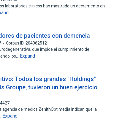
 los laboratorios clinicos han mostrado un decremento en
pand
adores de pacientes con demencia
7
Corpus ID: 204062512
rodegenerativa, que impide el cumplimiento de
Expand
siendo los…
itivo: Todos los grandes "Holdings"
cis Groupe, tuvieron un buen ejercicio
34427
a agencia de medios ZenithOptimedia indican que la
Expand
a…