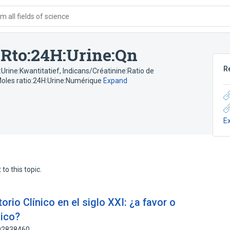
 all fields of science
SRto:24H:Urine:Qn
R
Urine:Kwantitatief
,
Indicans/Créatinine:Ratio de
Moles ratio:24H:Urine:Numérique
Expand
E
to this topic.
io Clínico en el siglo XXI: ¿a favor o
nico?
192838460