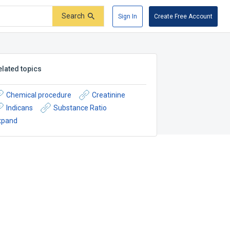
Search
Sign In
Create Free Account
elated topics
Chemical procedure
Creatinine
Indicans
Substance Ratio
xpand