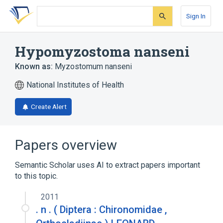
Skip
Skip
Skip
to
to
to
Sign In
search
main
account
form
content
menu
Hypomyzostoma nanseni
Known as:
Myzostomum nanseni
National Institutes of Health
Create Alert
Papers overview
Semantic Scholar uses AI to extract papers important
to this topic.
2011
. n . ( Diptera : Chironomidae ,