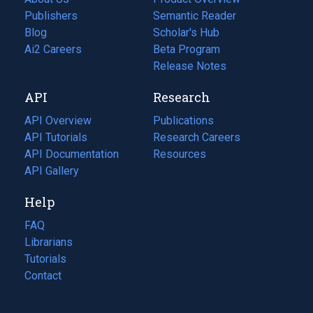
Publishers
Semantic Reader
Blog
(opens
Scholar's Hub
in
Ai2 Careers
(opens
Beta Program
a
in
Release Notes
new
a
API
Research
tab)
new
tab)
API Overview
Publications
(opens
API Tutorials
in
Research Careers
(opens
API Documentation
(opens
a
in
Resources
(opens
in
API Gallery
new
a
in
a
tab)
new
a
Help
new
tab)
new
tab)
tab)
FAQ
Librarians
Tutorials
Contact