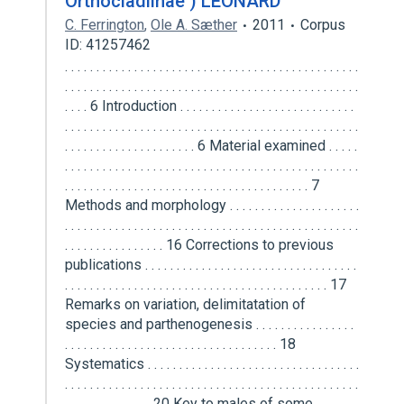
Orthocladiinae ) LEONARD
C. Ferrington
,
Ole A. Sæther
2011
Corpus
ID: 41257462
. . . . . . . . . . . . . . . . . . . . . . . . . . . . . . . . . . . . . . . . . . . . . . . . . . . . . . . . . . . . . . . . . . . . . . . . . . . . . . . . . . . . . . . . . . . . . . . . . . 6 Introduction . . . . . . . . . . . . . . . . . . . . . . . . . . . . . . . . . . . . . . . . . . . . . . . . . . . . . . . . . . . . . . . . . . . . . . . . . . . . . . . . . . . . . . . . . . . . . . . . 6 Material examined . . . . . . . . . . . . . . . . . . . . . . . . . . . . . . . . . . . . . . . . . . . . . . . . . . . . . . . . . . . . . . . . . . . . . . . . . . . . . . . . . . . . . . . . . . . 7 Methods and morphology . . . . . . . . . . . . . . . . . . . . . . . . . . . . . . . . . . . . . . . . . . . . . . . . . . . . . . . . . . . . . . . . . . . . . . . . . . . . . . . . . . . . 16 Corrections to previous publications . . . . . . . . . . . . . . . . . . . . . . . . . . . . . . . . . . . . . . . . . . . . . . . . . . . . . . . . . . . . . . . . . . . . . . . . . . . . 17 Remarks on variation, delimitatation of species and parthenogenesis . . . . . . . . . . . . . . . . . . . . . . . . . . . . . . . . . . . . . . . . . . . . . . . . . . 18 Systematics . . . . . . . . . . . . . . . . . . . . . . . . . . . . . . . . . . . . . . . . . . . . . . . . . . . . . . . . . . . . . . . . . . . . . . . . . . . . . . . . . . . . . . . . . . . . . . . 20 Key to males of some orthoclad genera. . . . . . . . . . . . . . . . . . . . . . . . . . . . . . . . . . . . . . . . . . . . . . . . . . . . . . . . . . . . . . . . . . . . . . . . . . 43 Key to pupae of some orthoclad genera . . . . . . . . . . . . . . . . . . . . . . . . . . . . . . . . . . . . . . . . . . . . . . . . . . . . . . . . . . . . . . . . . . . . . . . . . 44 Key to larvae of some orthoclad genera . . . . . . . . . . . . . . . . . . . . . . . . . . . . . . . . . . . . . . . . . . . . . . . . . . . . . . . . . . . . . . . . . . . . . . . . . 44 Allocladius Kieffer. . . . . . . . . . . . . . . . . . . . . . . . . . . . . . . . . . . . . . . . . . . . . . . . . . . . . . . . . . . . . . . . . . . . . . . . . . . . . . . . . . . . . . . . . . 45 Key to males of Allocladius Kieffer . . . . . . . . . . . . . . . . . . . . . . . . . . . . . . . . . . . . . . . . . . . . . . . . . . . . . . . . . . . . . . . . . . . . . . . . . . . . 48 Key to females of Allocladius Kieffer . . . . . . . . . . . . . . . . . . . . . . . . . . . . . . . . . . . . . . . . . . . . . . . . . . . . . . . . . . . . . . . . . . . . . . . . . . . 49 Key to pupae of Allocladius Kieffer . . . . . . . . . . . . . . . . . . . . . . . . . . . . . . . . . . . . . . . . . . . . . . . . . . . . . . . . . . . . . . . . . . . . . . . . . . . . 49 Key to larvae of Allocladius Kieffer . . . . . . . . . . . . . . . . . . . . . . . . . . . . . . . . . . . . . . . . . . . . . . . . . . . . . . . . . . . . . . . . . . . . . . . . . . . . 50 fortispinatus group. . . . . . . . . . . . . . . . . . . . . . . . . . . . . . . . . . . . . . . . . . . . . . . . . . . . . . . . . . . . . . . . . . . . . . . . . . . . . . . . . . . . . . . . . . 50 Allocladius fortispinatus (Edwards) . . . . . . . . . . . . . . . . . . . . . . . . . . . . . . . . . . . . . . . . . . . . . . . . . . . . . . . . . . . . . . . . . . . . . . . . . . . . 50 Allocladius caspersi sp. n. . . . . . . . . . . . . . . . . . . . . . . . . . . . . . . . . . . . . . . . . . . . . . . . . . . . . . . . . . . . . . . . . . . . . . . . . . . . . . . . . . . . 51 Allocladius wirthi (Freeman) comb. n. . . . . . . . . . . . . . . . . . . . . . . . . . . . . . . . . . . . . . . . . . . . . . . . . . . . . . . . . . . . . . . . . . . . . . . . . . 53 Allocladius lusciniolus Sæther et Andersen, sp. n. . . . . . . . . . . . . . . . . . . . . . . . . . . . . . . . . . . . . . . . . . . . . . . . . . . . . . . . . . . . . . . . . 57 Allocladius jintuoctavus (Sasa) comb. n. . . . . . . . . . . . . . . . . . . . . . . . . . . . . . . . . . . . . . . . . . . . . . . . . . . . . . . . . . . . . . . . . . . . . . . . . 57 Allocladius hirticaudatus sp. n. . . . . . . . . . . . . . . . . . . . . . . . . . . . . . . . . . . . . . . . . . . . . . . . . . . . . . . . . . . . . . . . . . . . . . . . . . . . . . . . 57 soemmei group . . . . . . . . . . . . . . . . . . . . . . . . . . . . . . . . . . . . . . . . . . . . . . . . . . . . . . . . . . . . . . . . . . . . . . . . . . . . . . . . . . . . . . . . . . . . . 59 Allocladius soemmei sp. n. . . . . . . . . . . . . . . . . . . . . . . . . . . . . . . . . . . . . . . . . . . . . . . . . . . . . . . . . . . . . . . . . . . . . . . . . . . . . . . . . . . . 59 nanseni group . . . . . . . . . . . . . . . . . . . . . . . . . . . . . . . . . . . . . . . . . . . . . . . . . . . . . . . . . . . . . . . . . . . . . . . . . . . . . . . . . . . . . . . . . . . . . 63 Allocladius aizaiensis (Wang) comb. n. . . . . . . . . . . . . . . . . . . . . . . . . . . . . . . . . . . . . . . . . . . . . . . . . . . . . . . . . . . . . . . . . . . . . . . . . . 63 Allocladius nanseni (Kieffer) comb. n. . . . . . . . . . . . . . . . . . . . . . . . . . . . . . . . . . . . . . . . . . . . . . . . . . . . . . . . . . . . . . . . . . . . . . . . . . 66 Allocladius arenarius (Strenzke) comb. n. . . . . . . . . . . . . . . . . . . . . . . . . . . . . . . . . . . . . . . . . . . . . . . . . . . . . . . . . . . . . . . . . . . . . . . 72 niger group . . . . . . . . . . . . . . . . . . . . . . . . . . . . . . . . . . . . . . . . . . . . . . . . . . . . . . . . . . . . . . . . . . . . . . . . . . . . . . . . . . . . . . . . . . . . . . . 75 Allocladius salti (Freeman) comb. n. . . . . . . . . . . . . . . . . . . . . . . . . . . . . . . . . . . . . . . . . . . . . . . . . . . . . . . . . . . . . . . . . . . . . . . . . . . . 75 Allocladius niger (Kieffer) . . . . . . . . . . . . . . . . . . . . . . . . . . . . . . . . . . . . . . . . . . . . . . . . . . . . . . . . . . . . . . . . . . . . . . . . . . . . . . . . . . . 77 Allocladius wangorum sp. n. . . . . . . . . . . . . . . . . . . . . . . . . . . . . . . . . . . . . . . . . . . . . . . . . . . . . . . . . . . . . . . . . . . . . . . . . . . . . . . . . . 78 Allocladius conigerus (Freeman) comb. n. . . . . . . . . . . . . . . . . . . . . . . . . . . . . . . . . . . . . . . . . . . . . . . . . . . . . . . . . . . . . . . . . . . . . . . 79 longicrus group . . . . . . . . . . . . . . . . . . . . . . . . . . . . . . . . . . . . . . . . . . . . . . . . . . . . . . . . . . . . . . . . . . . . . . . . . . . . . . . . . . . . . . . . . . . . 83 Allocladius bubatus sp. n. . . . . . . . . . . . . . . . . . . . . . . . . . . . . . . . . . . . . . . . . . . . . . . . . . . . . . . . . . . . . . . . . . . . . . . . . . . . . . . . . . . . 83 Allocladius longicrus (Kieffer) comb. n. . . . . . . . . . . . . . . . . . . . . . . . . . . . . . . . . . . . . . . . . . . . . . . . . . . . . . . . . . . . . . . . . . . . . . . . . 84 Allocladius azoricus (Storå) comb. n. . . . . . . . . . . . . . . . . . . . . . . . . . . . . . . . . . . . . . . . . . . . . . . . . . . . . . . . . . . . . . . . . . . . . . . . . . . 88 Allocladius rectilobus (Freeman) comb. n. . . . . . . . . . . . . . . . . . . . . . . . . . . . . . . . . . . . . . . . . . . . . . . . . . . . . . . . . . . . . . . . . . . . . . . 91 Allocladius scrotus Andersen, Sæther et Mendes . . . . . . . . . . . . . . . . . . . . . . . . . . . . . . . . . . . . . . . . . . . . . . . . . . . . . . . . . . . . . . . . . . 93 Allocladius bothnicus (Tuiskunen) comb. n. . . . . . . . . . . . . . . . . . . . . . . . . . . . . . . . . . . . . . . . . . . . . . . . . . . . . . . . . . . . . . . . . . . . . . 93 Allocladius neobilobulatus (Paggi) . . . . . . . . . . . . . . . . . . . . . . . . . . . . . . . . . . . . . . . . . . . . . . . . . . . . . . . . . . . . . . . . . . . . . . . . . . . . . 96 Allocladius quadrus Andersen, Sæther et Mendes . . . . . . . . . . . . . . . . . . . . . . . . . . . . . . . . . . . . . . . . . . . . . . . . . . . . . . . . . . . . . . . . . 96 Allocladius globosus Andersen, Sæther et Mendes. . . . . . . . . . . . . . . . . . . . . . . . . . . . . . . . . . . . . . . . . . . . . . . . . . . . . . . . . . . . . . . . . 97 Allocladius deborae sp. n. . . . . . . . . . . . . . . . . . . . . . . . . . . . . . . . . . . . . . . . . . . . . . . . . . . . . . . . . . . . . . . . . . . . . . . . . . . . . . . . . . . . 97 Allocladius bilobulatus (Edwards). . . . . . . . . . . . . . . . . . . . . . . . . . . . . . . . . . . . . . . . . . . . . . . . . . . . . . . . . . . . . . . . . . . . . . . . . . . . . 99 Allocladius sp. “Chile” . . . . . . . . . . . . . . . . . . . . . . . . . . . . . . . . . . . . . . . . . . . . . . . . . . . . . . . . . . . . . . . . . . . . . . . . . . . . . . . . . . . . . 101 Allocladius ”Falkland Islands” . . . . . . . . . . . . . . . . . . . . . . . . . . . . . . . . . . . . . . . . . . . . . . . . . . . . . . . . . . . . . . . . . . . . . . . . . . . . . . . 102 Hydrosmittia gen. n. . . . . . . . . . . . . . . . . . . . . . . . . . . . . . . . . . . . . . . . . . . . . . . . . . . . . . . . . . . . . . . . . . . . . . . . . . . . . . . . . . . . . . . . 103 Key to males of Hydrosmittia gen. n. . . . . . . . . . . . . . . . . . . . . . . . . . . . . . . . . . . . . . . . . . . . . . . . . . . . . . . . . . . . . . . . . . . . . . . . . . . 106 Key to females of Hydrosmittia gen. n. . . . . . . . . . . . . . . . . . . . . . . . . . . . . . . . . . . . . . . . . . . . . . . . . . . . . . . . . . . . . . . . . . . . . . . . . 106 Key to pupae of Hydrosmittia gen. n. . . . . . . . . . . . . . . . . . . . . . . . . . . . . . . . . . . . . . . . . . . . . . . . . . . . . . . . . . . . . . . . . . . . . . . . . . 106 Key to larvae of Hydrosmittia gen. n. . . . . . . . . . . . . . . . . . . . . . . . . . . . . . . . . . . . . . . . . . . . . . . . . . . . . . . . . . . . . . . . . . . . . . . . . . 107 brevicornis group. . .