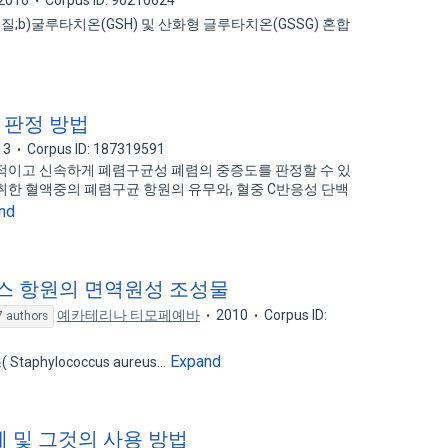
2016
Corpus ID: 90210624
충 물질;b)굴루타치온(GSH) 및 산화형 글루타치온(GSSG) 혼합
 판정 방법
13
Corpus ID: 187319591
적이고 신속하게 폐렴구균성 폐렴의 중증도를 판정할 수 있
취한 혈액중의 폐렴구균 항원의 유무와, 혈중 C반응성 단백
nd
 항원의 면역원성 조성물
예카테리나 티모페예바
2010
Corpus ID:
7 authors
Expand
phylococcus aureus…
 및 그것의 사용 방법