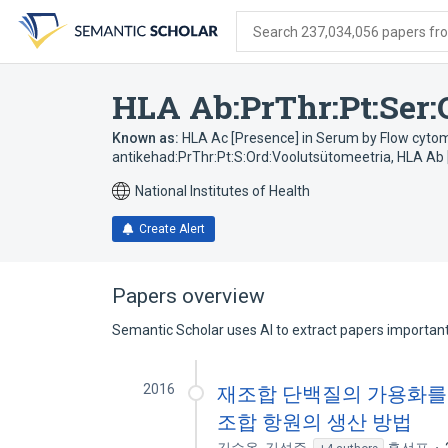
Skip
Skip
Skip
to
to
to
Search 237,034,056 papers from
search
main
account
form
content
menu
HLA Ab:PrThr:Pt:Ser:
Known as:
HLA Ac [Presence] in Serum by Flow cytom
antikehad:PrThr:Pt:S:Ord:Voolutsütomeetria
,
HLA Ab 
National Institutes of Health
Create Alert
Papers overview
Semantic Scholar uses AI to extract papers important 
2016
재조합 단백질의 가용화를 
조합 항원의 생산 방법