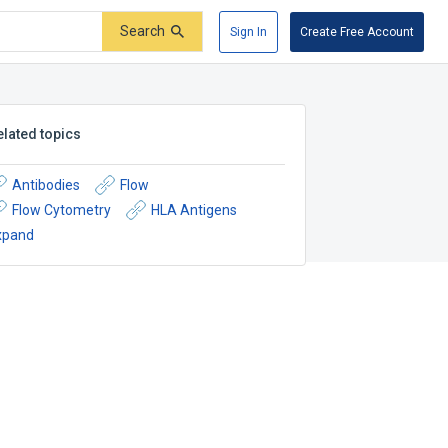
Search
Sign In
Create Free Account
elated topics
Antibodies
Flow
Flow Cytometry
HLA Antigens
xpand