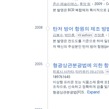
존슨 레슬리에스.
,
후앙 링
2009
C
본 발명은 BCR 복합체와 특이적으로 
2008
탄저 방어 항원의 제조 방
김봉수
,
박만훈
,
전정훈
+5 authors
본 발명은 전도도를 기준으로 하여 
저 백신의 주성분인 탄저 방어 항원(protect
2005
형광상관분광법에 의한 
히로시 사카타
,
타카유키 야나기야
,
+
189761645
이상형 프리온 또는 식품소재 중에 
조작으로, 신속하고 정확하게 검출 및
Expand
형광상관분광법(FCS…