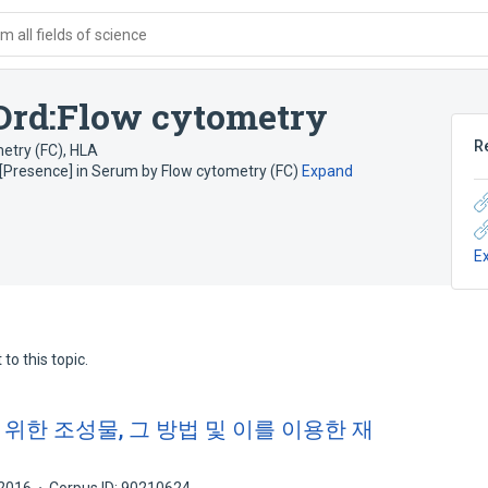
 all fields of science
Ord:Flow cytometry
R
etry (FC)
,
HLA
[Presence] in Serum by Flow cytometry (FC)
Expand
E
to this topic.
위한 조성물, 그 방법 및 이를 이용한 재