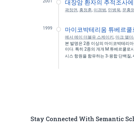
2001
대장암 환자의 추적조사에
곽정면
,
홍정훈
,
이경범
,
민병욱
,
문홍
1999
마이코박테리움 튜베르쿨로
예서 에이 더블유 스케이키
,
마크 앨더
본 발명은 2종 이상의 마이코박테리아
이다. 특히 2종의 개개 M.튜베르쿨로
시스 항원을 함유하는 3-융합 단백질, 
Stay Connected With Semantic Sc