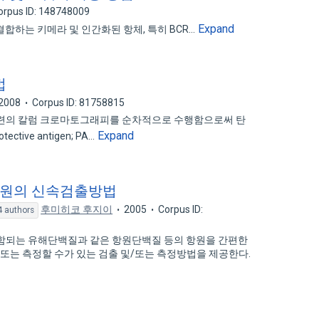
orpus ID: 148748009
Expand
결합하는 키메라 및 인간화된 항체, 특히 BCR…
법
2008
Corpus ID: 81758815
일련의 칼럼 크로마토그래피를 순차적으로 수행함으로써 탄
Expand
ive antigen; PA…
항원의 신속검출방법
후미히코 후지이
2005
Corpus ID:
4 authors
포함되는 유해단백질과 같은 항원단백질 등의 항원을 간편한
/또는 측정할 수가 있는 검출 및/또는 측정방법을 제공한다.