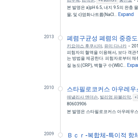
김수옥
,
김석준
,
홍선표
+4 authors
본 발명은 a)pH 6.5, 내지 9.5의 완
Expand
물; 및 c)염화나트륨(NaCl…
2013
폐렴구균성 폐렴의 중증도
키요야스 후쿠시마
,
유미 다나카
20
피험자의 혈액을 이용해서, 보다 객관
는 방법을 제공한다. 피험자로부터 채
Expa
질 농도(CRP), 백혈구 수(WBC…
2010
스타필로코커스 아우레우스
애낼리사 앤더슨
,
빌리엄 파블리악
,
+
80603906
본 발명은 스타필로코커스 아우레우스( Sta
2009
Ｂｃｒ-복합체-특이적 항체