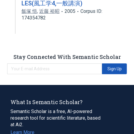
LES(風工学4,一般講演)
飯塚 悟
,
近藤 裕昭
2005
Corpus ID:
174354782
Stay Connected With Semantic Scholar
Sign Up
What Is Semantic Scholar?
Semantic Scholar is a free, AI-powered
research tool for scientific literature, based
at Ai2.
Learn More