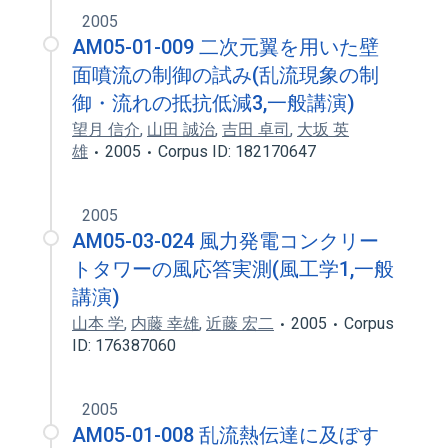
2005
AM05-01-009 二次元翼を用いた壁
面噴流の制御の試み(乱流現象の制
御・流れの抵抗低減3,一般講演)
望月 信介
,
山田 誠治
,
吉田 卓司
,
大坂 英
雄
2005
Corpus ID: 182170647
2005
AM05-03-024 風力発電コンクリー
トタワーの風応答実測(風工学1,一般
講演)
山本 学
,
内藤 幸雄
,
近藤 宏二
2005
Corpus
ID: 176387060
2005
AM05-01-008 乱流熱伝達に及ぼす