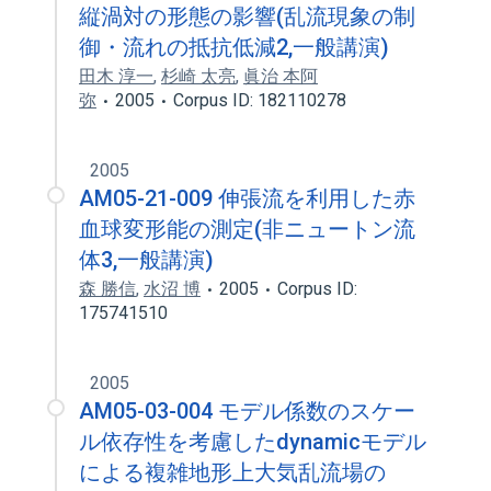
縦渦対の形態の影響(乱流現象の制
御・流れの抵抗低減2,一般講演)
田木 淳一
,
杉崎 太亮
,
眞治 本阿
弥
2005
Corpus ID: 182110278
2005
AM05-21-009 伸張流を利用した赤
血球変形能の測定(非ニュートン流
体3,一般講演)
森 勝信
,
水沼 博
2005
Corpus ID:
175741510
2005
AM05-03-004 モデル係数のスケー
ル依存性を考慮したdynamicモデル
による複雑地形上大気乱流場の