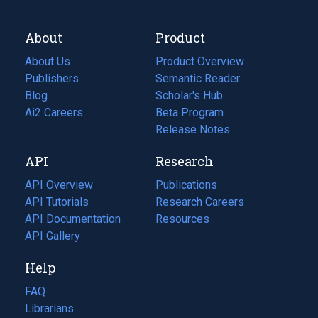
About
Product
About Us
Product Overview
Publishers
Semantic Reader
Blog
(opens
Scholar's Hub
in
Ai2 Careers
(opens
Beta Program
a
in
Release Notes
new
a
API
Research
tab)
new
tab)
API Overview
Publications
(opens
API Tutorials
in
Research Careers
(opens
API Documentation
(opens
a
in
Resources
(opens
in
API Gallery
new
a
in
a
tab)
new
a
Help
new
tab)
new
tab)
tab)
FAQ
Librarians