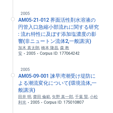
2005
AM05-21-012 界面活性剤水溶液の
円管入口急縮小部流れに関する研究
: 流れ特性に及ぼす添加塩濃度の影
響(非ニュートン流体2,一般講演)
加木 真太朗
,
橋本 隆昌
,
森 教
安
2005
Corpus ID: 177064242
2005
AM05-09-001 諫早湾潮受け堤防に
よる潮流変化について(環境流体,一
般講演)
田井 明
,
齋田 倫範
,
矢野 真一郎
,
千葉 賢
,
小松
利光
2005
Corpus ID: 175010807