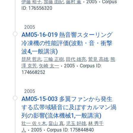
伊藤 裕子
,
加藤 由紀
,
藤村 薫
2005
Corpus
ID: 176556320
2005
AM05-16-019 熱音響スターリング
冷凍機の性能評価(波動・音・衝撃
波4,一般講演)
琵琶 哲志
,
三輪 正樹
,
田代 雄亮
,
鷲見 高雄
,
熊
澤 克芳
,
矢崎 太一
2005
Corpus ID:
174668252
2005
AM05-15-003 多翼ファンから発生
する広帯域騒音に及ぼすカルマン渦
列の影響(流体機械1,一般講演)
壮一 佐々木
,
畠山 真
,
児玉 好雄
,
林 秀千
人
2005
Corpus ID: 175844840