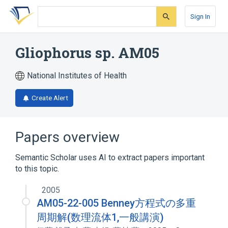
Skip
Skip
Skip
to
to
to
Sign In
search
main
account
form
content
menu
Gliophorus sp. AM05
National Institutes of Health
Create Alert
Papers overview
Semantic Scholar uses AI to extract papers important
to this topic.
2005
AM05-22-005 Benney方程式の多重
周期解(数理流体1,一般講演)