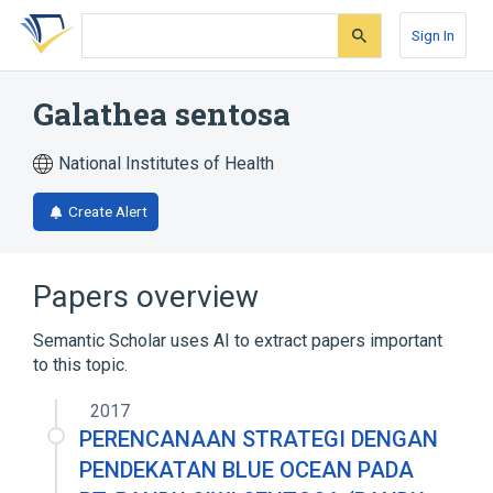
Skip
Skip
Skip
to
to
to
Sign In
search
main
account
form
content
menu
Galathea sentosa
National Institutes of Health
Create Alert
Papers overview
Semantic Scholar uses AI to extract papers important
to this topic.
2017
PERENCANAAN STRATEGI DENGAN
PENDEKATAN BLUE OCEAN PADA