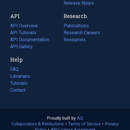
a
in
Release Notes
new
a
API
Research
tab)
new
tab)
API Overview
Publications
(opens
API Tutorials
in
Research Careers
(opens
API Documentation
(opens
a
in
Resources
(opens
in
API Gallery
new
a
in
a
tab)
new
a
Help
new
tab)
new
tab)
tab)
FAQ
Librarians
Tutorials
Contact
Proudly built by
Ai2
(opens
Collaborators & Attributions
•
Terms of Service
in
(opens
•
Privacy
Policy
(opens
•
API License Agreement
a
in