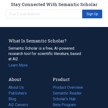
Stay Connected With Semantic Scholar
Sign Up
What Is Semantic Scholar?
Semantic Scholar is a free, AI-powered
research tool for scientific literature, based
at Ai2.
Learn More
About
Product
About Us
Product Overview
Publishers
Semantic Reader
Blog
(opens
Scholar's Hub
in
Ai2 Careers
(opens
Beta Program