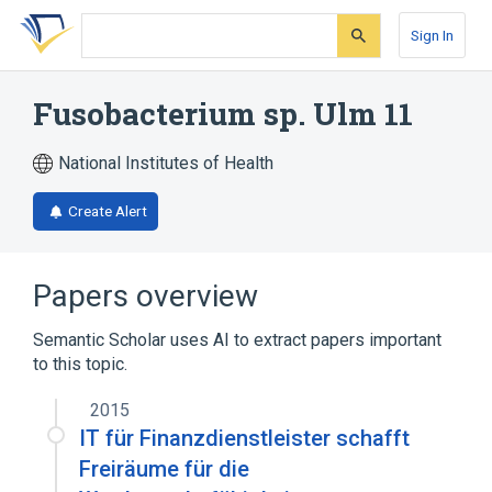
Skip
Skip
Skip
to
to
to
Sign In
search
main
account
form
content
menu
Fusobacterium sp. Ulm 11
National Institutes of Health
Create Alert
Papers overview
Semantic Scholar uses AI to extract papers important
to this topic.
2015
IT für Finanzdienstleister schafft
Freiräume für die