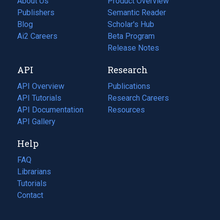
About Us
Product Overview
Publishers
Semantic Reader
Blog
(opens
Scholar's Hub
in
Ai2 Careers
(opens
Beta Program
a
in
Release Notes
new
a
API
Research
tab)
new
tab)
API Overview
Publications
(opens
API Tutorials
in
Research Careers
(opens
API Documentation
(opens
a
in
Resources
(opens
in
API Gallery
new
a
in
a
tab)
new
a
Help
new
tab)
new
tab)
tab)
FAQ
Librarians
Tutorials
Contact