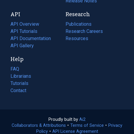
a
in
Release Notes
new
a
API
Research
tab)
new
tab)
API Overview
Publications
(opens
API Tutorials
in
Research Careers
(opens
API Documentation
(opens
a
in
Resources
(opens
in
API Gallery
new
a
in
a
tab)
new
a
Help
new
tab)
new
tab)
tab)
FAQ
Librarians
Tutorials
Contact
Proudly built by
Ai2
(opens
Collaborators & Attributions
•
Terms of Service
in
(opens
•
Privacy
Policy
(opens
•
API License Agreement
a
in