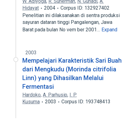
W. Adiyoga
,
R. Suherman
,
N. Gunadi
,
A.
Hidayat
2004
Corpus ID: 132927402
Penelitian ini dilaksanakan di sentra produksi
sayuran dataran tinggi Pangalengan, Jawa
Barat pada bulan No vem ber 2001…
Expand
2003
Mempelajari Karakteristik Sari Buah
dari Mengkudu (Morinda citrifolia
Linn) yang Dihasilkan Melalui
Fermentasi
Hardoko
,
A. Parhusip
,
I. P.
Kusuma
2003
Corpus ID: 193748413