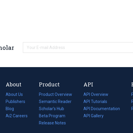
holar
About
Product
API
About Us
Product Overview
API Overview
Publishers
Semantic Reader
API Tutorials
i
Blog
(opens
Scholar's Hub
API Documentation
(opens
i
in
Ai2 Careers
(opens
Beta Program
in
API Gallery
i
a
in
Release Notes
a
new
a
new