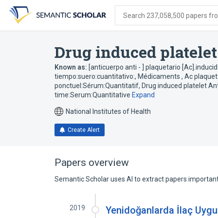
Skip
Skip
Skip
to
to
to
Search 237,058,500 papers from
search
main
account
form
content
menu
Drug induced platele
Known as:
[anticuerpo anti - ] plaquetario [Ac].induc
tiempo:suero:cuantitativo:
,
Médicaments , Ac plaquett
ponctuel:Sérum:Quantitatif
,
Drug induced platelet An
time:Serum:Quantitative
Expand
National Institutes of Health
Create Alert
Papers overview
Semantic Scholar uses AI to extract papers important 
2019
Yenidoğanlarda İlaç Uygul