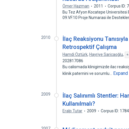
Ömer Hazman
2011
Corpus ID:
Bu Tez Afyon Kocatepe Universitesi 
09.VF.10 Proje Numarasi ile Destekle
2010
İlaç Reaksiyonu Tanısıyla 
Retrospektif Çalışma
Hamdi Öztürk
,
Hayriye Saricaoğlu
,
+
202817086
Bu calismada klinigimizde ilac reaksiy
Expand
klinik paternini ve sorumlu…
2009
İlaç Salınımlı Stentler: 
Kullanılmalı?
Eralp Tutar
2009
Corpus ID: 178
2007