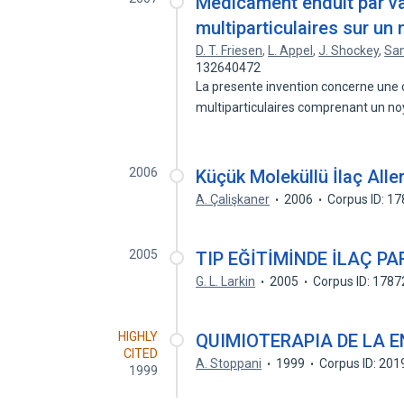
Médicament enduit par va
multiparticulaires sur un
D. T. Friesen
,
L. Appel
,
J. Shockey
,
San
132640472
La presente invention concerne un
multiparticulaires comprenant un n
2006
Küçük Moleküllü İlaç Aller
A. Çalişkaner
2006
Corpus ID: 1
2005
TIP EĞİTİMİNDE İLAÇ PA
G. L. Larkin
2005
Corpus ID: 178
HIGHLY
QUIMIOTERAPIA DE LA 
CITED
A. Stoppani
1999
Corpus ID: 20
1999