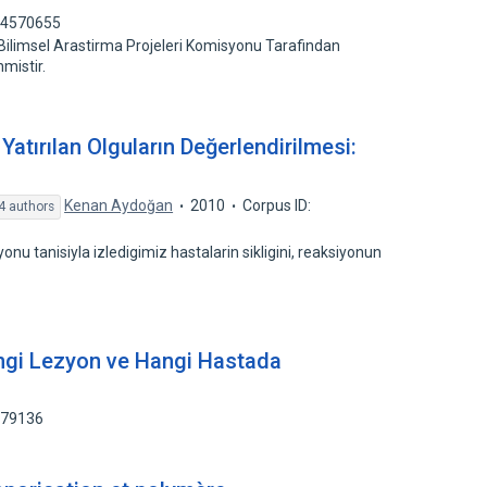
 74570655
Bilimsel Arastirma Projeleri Komisyonu Tarafindan
nmistir.
Yatırılan Olguların Değerlendirilmesi:
Kenan Aydoğan
2010
Corpus ID:
4 authors
onu tanisiyla izledigimiz hastalarin sikligini, reaksiyonun
Hangi Lezyon ve Hangi Hastada
479136