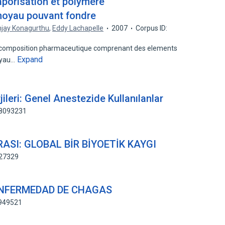
porisation et polymère
 noyau pouvant fondre
jay Konagurthu
,
Eddy Lachapelle
2007
Corpus ID:
e composition pharmaceutique comprenant des elements
Expand
oyau…
jileri: Genel Anestezide Kullanılanlar
78093231
RASI: GLOBAL BİR BİYOETİK KAYGI
727329
ENFERMEDAD DE CHAGAS
1949521