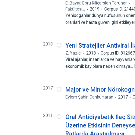
E. Bayar
,
Ebru Kiliçarslan Törüner
H
Fakültesi…
2019
Corpus ID: 214
Yenidoganlar dunya nufusunun oneml
oranlari ve hasta guvenligini etkiley
2018
Yeni Stratejiler Antiviral İ
Z. Yazici
2018
Corpus ID: 81266
Viral ajanlar, insanlarda ve hayvanla
ekonomik kayiplara neden olmaya…
2017
Major ve Minor Nörokognit
Eylem Şahin Cankurtaran
2017
C
2011
Oral Antidiyabetik İlaç S
Üzerine Etkisinin Deneyse
Ratlarda Araştırılması