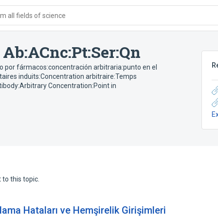
 all fields of science
t Ab:ACnc:Pt:Ser:Qn
R
ido por fármacos:concentración arbitraria:punto en el
aires induits:Concentration arbitraire:Temps
tibody:Arbitrary Concentration:Point in
E
to this topic.
ama Hataları ve Hemşirelik Girişimleri