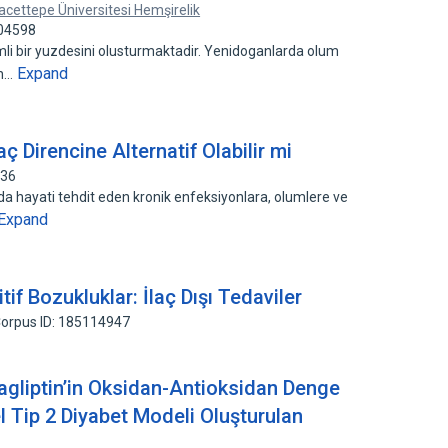
acettepe Üniversitesi Hemşirelik
404598
i bir yuzdesini olusturmaktadir. Yenidoganlarda olum
Expand
en…
laç Direncine Alternatif Olabilir mi
736
rda hayati tehdit eden kronik enfeksiyonlara, olumlere ve
Expand
if Bozukluklar: İlaç Dışı Tedaviler
orpus ID: 185114947
itagliptin’in Oksidan-Antioksidan Denge
l Tip 2 Diyabet Modeli Oluşturulan