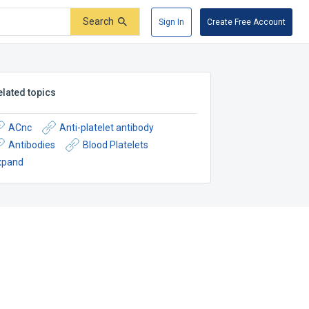
Search
Sign In
Create Free Account
elated topics
ACnc
Anti-platelet antibody
Antibodies
Blood Platelets
xpand