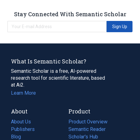
Stay Connected With Semantic Scholar
Sign Up
What Is Semantic Scholar?
Semantic Scholar is a free, AI-powered
research tool for scientific literature, based
at Ai2.
Learn More
About
Product
About Us
Product Overview
Publishers
Semantic Reader
Blog
(opens
Scholar's Hub