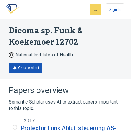
Skip
Skip
Skip
to
to
to
Sign In
search
main
account
form
content
menu
Dicoma sp. Funk &
Koekemoer 12702
National Institutes of Health
Create Alert
Papers overview
Semantic Scholar uses AI to extract papers important
to this topic.
2017
Protector Funk Abluftsteuerung AS-