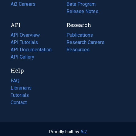
in
Ai2 Careers
(opens
Beta Program
a
in
Release Notes
new
a
API
Research
tab)
new
tab)
API Overview
Publications
(opens
API Tutorials
in
Research Careers
(opens
API Documentation
(opens
a
in
Resources
(opens
in
API Gallery
new
a
in
a
tab)
new
a
Help
new
tab)
new
tab)
tab)
FAQ
Librarians
Tutorials
Contact
Proudly built by
Ai2
(opens