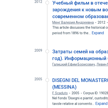
2012
Учебный фильм в отече
зарождения к новым в
современном образова
Менг Валерия Андреевна
2012
This article discusses the historical 
Expand
period from 1896 to the…
2009
Затраты семей на обра
год). Информационный
Галицкий Ефим Борисович
,
Левин 
2005
DISEGNI DEL MONASTER
(MESSINA)
F. Scaduto
2005
Corpus ID: 190
Nel fondo ‘Disegni e piante’, custodi
Expand
tavole relative al convento…