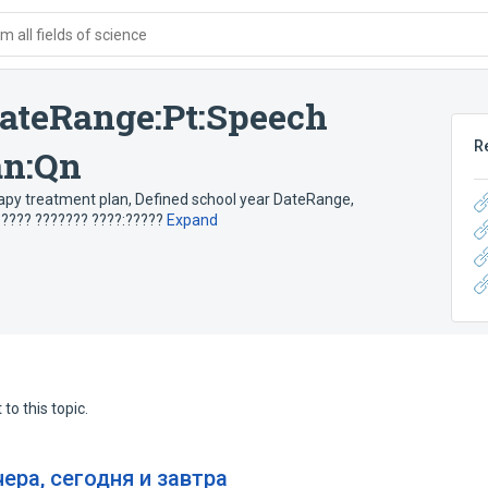
 all fields of science
DateRange:Pt:Speech
R
an:Qn
apy treatment plan, Defined school year DateRange
,
???? ??????? ????:?????
Expand
to this topic.
ера, сегодня и завтра