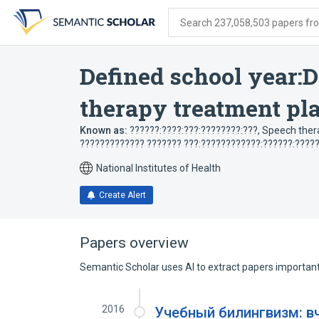
Skip
Skip
Skip
to
to
to
Search 237,058,503 papers from
search
main
account
form
content
menu
Defined school year:
therapy treatment pl
Known as:
??????:????:???:????????:???
,
Speech ther
????????????? ??????? ???:????????????:??????:?????
National Institutes of Health
Create Alert
Papers overview
Semantic Scholar uses AI to extract papers important 
2016
Учебный билингвизм: вч