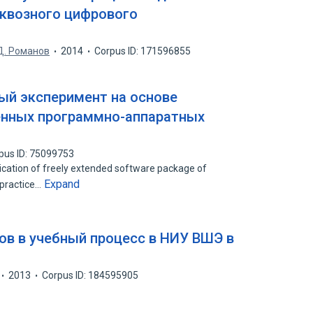
сквозного цифрового
Д. Романов
2014
Corpus ID: 171596855
ый эксперимент на основе
енных программно-аппаратных
pus ID: 75099753
lication of freely extended software package of
Expand
 practice…
ов в учебный процесс в НИУ ВШЭ в
2013
Corpus ID: 184595905