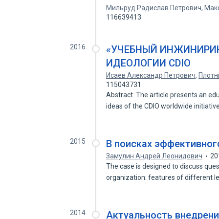
Мильруд Радислав Петрович
,
Мак
116639413
2016
«УЧЕБНЫЙ ИНЖИНИРИН
ИДЕОЛОГИИ CDIO
Исаев Александр Петрович
,
Плотн
115043731
Abstract. The article presents an ed
ideas of the CDIO worldwide initiati
2015
В поисках эффективног
Замулин Андрей Леонидович
20
The case is designed to discuss que
organization: features of different 
2014
Актуальность внедрени