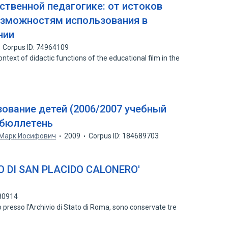
ственной педагогике: от истоков
озможностям использования в
нии
Corpus ID: 74964109
context of didactic functions of the educational film in the
зование детей (2006/2007 учебный
 бюллетень
Марк Иосифович
2009
Corpus ID: 184689703
O DI SAN PLACIDO CALONERO'
280914
to presso l’Archivio di Stato di Roma, sono conservate tre