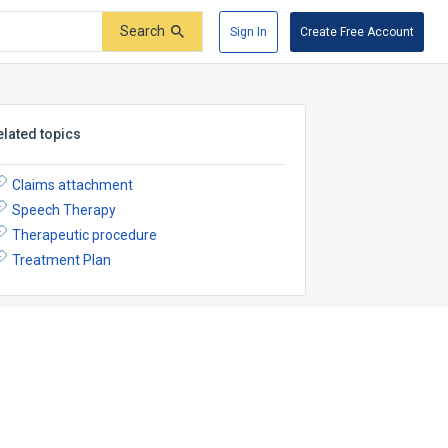
Search
Sign In
Create Free Account
elated topics
Claims attachment
Speech Therapy
Therapeutic procedure
Treatment Plan