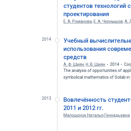
студентов технологий 
проектирования
Е. А. Романова
,
Е. А. Чернышов
,
А. 
2014
Учебный вычислительн
использования соврем
средств
А. Ф. Шиян
,
Н. В. Шиян
2014
Cor
The analysis of opportunities of app
symbolical mathematics of Scilab in
2013
Вовлечённость студент
2011 и 2012 гг.
Малошонок Наталья Геннадьевна