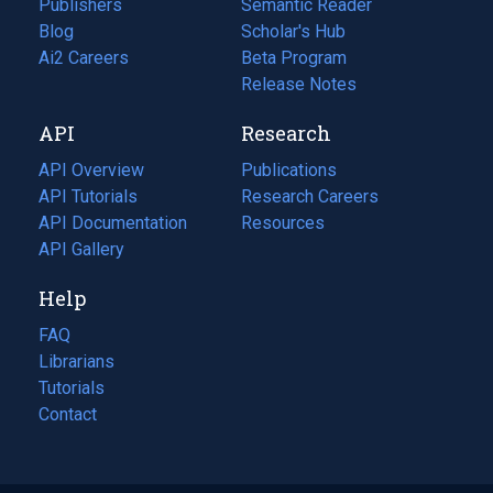
Publishers
Semantic Reader
Blog
(opens
Scholar's Hub
in
Ai2 Careers
(opens
Beta Program
a
in
Release Notes
new
a
API
Research
tab)
new
tab)
API Overview
Publications
(opens
API Tutorials
in
Research Careers
(opens
API Documentation
(opens
a
in
Resources
(opens
in
API Gallery
new
a
in
a
tab)
new
a
Help
new
tab)
new
tab)
tab)
FAQ
Librarians
Tutorials
Contact