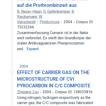
auf die Prothrombinzeit aus
B. Naser-Hijazi
,
G. Gallenkemper
,
B.
Rieckemann
,
W.
Vanscheidt
Phlebologie
2004
Corpus ID:
73232266
Zusammenfassung Cumarin ist in der Natur
weit verbreitet. Es stellt den Grundkörper der
oralen Antikoagulanzien Phenprocoumon
und…
Expand
2004
EFFECT OF CARRIER GAS ON THE
MICROSTRUCTURE OF CVI
PYROCARBON IN C/C COMPOSITE
Zhiqiang Zou
2004
Corpus ID: 138333816
Using nitrogen, hydrogen respectively as the
carrier gas, the C/C composite was fabricated