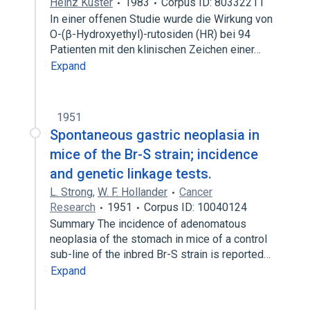
Heinz Kuster
1983
Corpus ID: 80332211
In einer offenen Studie wurde die Wirkung von
O-(β-Hydroxyethyl)-rutosiden (HR) bei 94
Patienten mit den klinischen Zeichen einer…
Expand
1951
Spontaneous gastric neoplasia in
mice of the Br-S strain; incidence
and genetic linkage tests.
L. Strong
,
W. F. Hollander
Cancer
Research
1951
Corpus ID: 10040124
Summary The incidence of adenomatous
neoplasia of the stomach in mice of a control
sub-line of the inbred Br-S strain is reported…
Expand