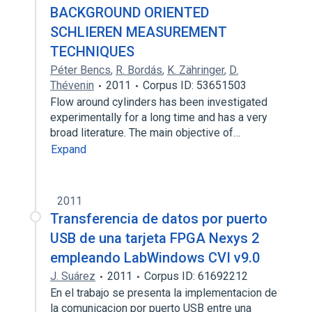
BACKGROUND ORIENTED
SCHLIEREN MEASUREMENT
TECHNIQUES
Péter Bencs
,
R. Bordás
,
K. Zähringer
,
D.
Thévenin
2011
Corpus ID: 53651503
Flow around cylinders has been investigated
experimentally for a long time and has a very
broad literature. The main objective of…
Expand
2011
Transferencia de datos por puerto
USB de una tarjeta FPGA Nexys 2
empleando LabWindows CVI v9.0
J. Suárez
2011
Corpus ID: 61692212
En el trabajo se presenta la implementacion de
la comunicacion por puerto USB entre una