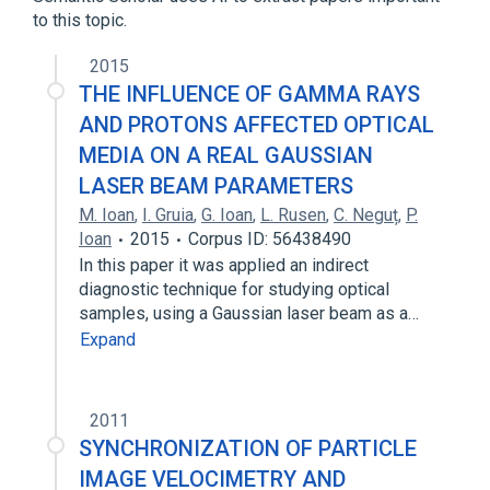
to this topic.
2015
THE INFLUENCE OF GAMMA RAYS
AND PROTONS AFFECTED OPTICAL
MEDIA ON A REAL GAUSSIAN
LASER BEAM PARAMETERS
M. Ioan
,
I. Gruia
,
G. Ioan
,
L. Rusen
,
C. Neguț
,
P.
Ioan
2015
Corpus ID: 56438490
In this paper it was applied an indirect
diagnostic technique for studying optical
samples, using a Gaussian laser beam as a…
Expand
2011
SYNCHRONIZATION OF PARTICLE
IMAGE VELOCIMETRY AND