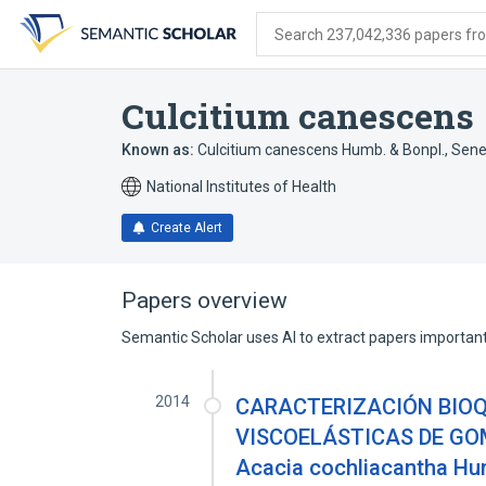
Skip
Skip
Skip
to
to
to
Search 237,042,336 papers from
search
main
account
form
content
menu
Culcitium canescens
Known as:
Culcitium canescens Humb. & Bonpl.
,
Sene
National Institutes of Health
Create Alert
Papers overview
Semantic Scholar uses AI to extract papers important 
2014
CARACTERIZACIÓN BIOQ
VISCOELÁSTICAS DE GOMAS
Acacia cochliacantha Hum