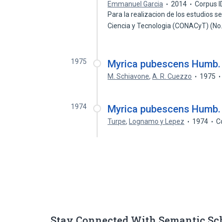
Emmanuel Garcia
2014
Corpus I
Para la realizacion de los estudios 
Ciencia y Tecnologia (CONACyT) (N
1975
Myrica pubescens Humb. &
M. Schiavone
,
A. R. Cuezzo
1975
1974
Myrica pubescens Humb. &
Turpe
,
Lognamo y Lepez
1974
C
Stay Connected With Semantic Sc