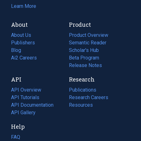
Learn More
About
Product
About Us
Product Overview
Publishers
Semantic Reader
Blog
(opens
Scholar's Hub
in
Ai2 Careers
(opens
Beta Program
a
in
Release Notes
new
a
API
Research
tab)
new
tab)
API Overview
Publications
(opens
API Tutorials
in
Research Careers
(opens
API Documentation
(opens
a
in
Resources
(opens
in
API Gallery
new
a
in
a
tab)
new
a
Help
new
tab)
new
tab)
tab)
FAQ