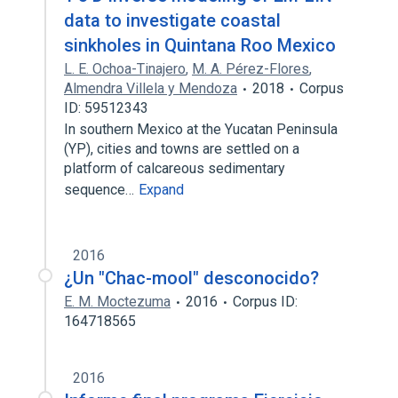
data to investigate coastal
sinkholes in Quintana Roo Mexico
L. E. Ochoa-Tinajero
,
M. A. Pérez-Flores
,
Almendra Villela y Mendoza
2018
Corpus
ID: 59512343
In southern Mexico at the Yucatan Peninsula
(YP), cities and towns are settled on a
platform of calcareous sedimentary
sequence…
Expand
2016
¿Un "Chac-mool" desconocido?
E. M. Moctezuma
2016
Corpus ID:
164718565
2016