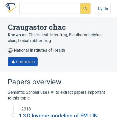
Skip
Skip
Skip
to
to
to
Sign In
search
main
account
form
content
menu
Craugastor chac
Known as:
Chac's leaf-litter frog
,
Eleutherodactylus
chac
,
Izabal robber frog
National Institutes of Health
Create Alert
Papers overview
Semantic Scholar uses AI to extract papers important
to this topic.
2018
1 3 D Inverse modeling of EM-LIN