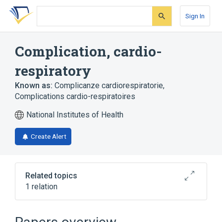
Skip
Skip
Skip
to
to
to
Sign In
search
main
account
form
content
menu
Complication, cardio-
respiratory
Known as:
Complicanze cardiorespiratorie
,
Complications cardio-respiratoires
National Institutes of Health
Create Alert
Related topics
1 relation
Broader
(
1
)