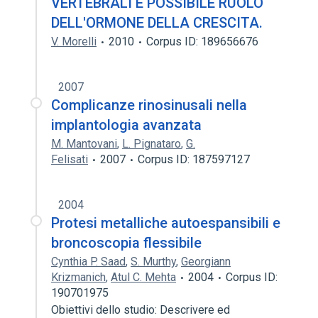
VERTEBRALI E POSSIBILE RUOLO
DELL'ORMONE DELLA CRESCITA.
V. Morelli
2010
Corpus ID: 189656676
2007
Complicanze rinosinusali nella
implantologia avanzata
M. Mantovani
,
L. Pignataro
,
G.
Felisati
2007
Corpus ID: 187597127
2004
Protesi metalliche autoespansibili e
broncoscopia flessibile
Cynthia P. Saad
,
S. Murthy
,
Georgiann
Krizmanich
,
Atul C. Mehta
2004
Corpus ID:
190701975
Obiettivi dello studio: Descrivere ed