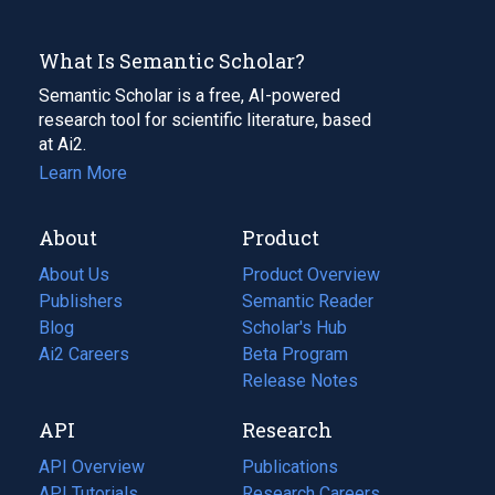
What Is Semantic Scholar?
Semantic Scholar is a free, AI-powered
research tool for scientific literature, based
at Ai2.
Learn More
About
Product
About Us
Product Overview
Publishers
Semantic Reader
Blog
(opens
Scholar's Hub
in
Ai2 Careers
(opens
Beta Program
a
in
Release Notes
new
a
API
Research
tab)
new
tab)
API Overview
Publications
(opens
API Tutorials
in
Research Careers
(opens