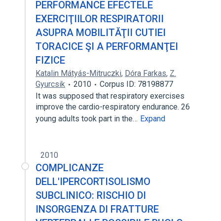
PERFORMANCE EFECTELE
EXERCIŢIILOR RESPIRATORII
ASUPRA MOBILITĂŢII CUTIEI
TORACICE ŞI A PERFORMANŢEI
FIZICE
Katalin Mátyás-Mitruczki
,
Dóra Farkas
,
Z.
Gyurcsik
2010
Corpus ID: 78198877
It was supposed that respiratory exercises
improve the cardio-respiratory endurance. 26
young adults took part in the…
Expand
2010
COMPLICANZE
DELL'IPERCORTISOLISMO
SUBCLINICO: RISCHIO DI
INSORGENZA DI FRATTURE