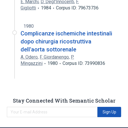
E. Marchi
,
D. Degl'Innocenti
,
F.
Gigliotti
1984
Corpus ID: 79673736
1980
Complicanze ischemiche intestinali
dopo chirurgia ricostruttiva
dell'aorta sottorenale
A. Odero
,
F. Giordanengo
,
P.
Mingazzini
1980
Corpus ID: 73990836
Stay Connected With Semantic Scholar
Sign Up