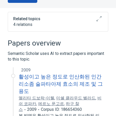
Related topics
4 relations
Cerebroside-Sulfatase
Chemical procedure
Fibroblasts
Papers overview
Nom
Semantic Scholar uses AI to extract papers important
to this topic.
2009
활성이고 높은 정도로 인산화된 인간
리소좀 술파타아제 효소의 제조 및 그
용도
멜리타 드보락-이웰
,
미쉘 클라우드 벨라드
,
비
쉬 코파카
,
에르노 푼고르
,
하구 찰
스
2009
Corpus ID: 186654360
본 발명은 활성이고 높은 정도로 인산화된 리