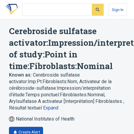
Skip
Skip
Skip
to
to
to
Sign In
search
main
account
form
content
menu
Cerebroside sulfatase
activator:Impression/interpre
of study:Point in
time:Fibroblasts:Nominal
Known as:
Cerebroside sulfatase
activator:Imp:Pt:Fibroblasts:Nom
,
Activateur de la
cérébroside-sulfatase:Impression/interprétation
d'étude:Temps ponctuel:Fibroblastes:Nominal
,
Arylsulfatase A activateur [Interprétation] Fibroblastes ;
Résultat textuel
Expand
National Institutes of Health
Create Alert