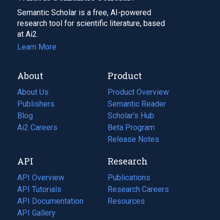
Semantic Scholar is a free, AI-powered
research tool for scientific literature, based
at Ai2.
Learn More
About
Product
About Us
Product Overview
Publishers
Semantic Reader
Blog
(opens
Scholar's Hub
in
Ai2 Careers
(opens
Beta Program
a
in
Release Notes
new
a
API
Research
tab)
new
tab)
API Overview
Publications
(opens
API Tutorials
in
Research Careers
(opens
API Documentation
(opens
a
in
Resources
(opens
in
API Gallery
new
a
in