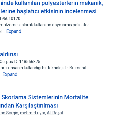
nde kullanılan polyesterlerin mekanik,
lerine başlatıcı etkisinin incelenmesi
: 195010120
 malzemesi olarak kullanilan doymamis poliester
Expand
sel…
ldırısı
Corpus ID: 148566875
arca insanin kullandigi bir teknolojidir. Bu mobil
Expand
e…
 Skorlama Sistemlerinin Mortalite
ından Karşılaştırılması
an Sargin
,
mehmet uyar
,
Ali Reşat