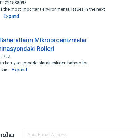
ID: 221538093
f the most important environmental issues in the next
Expand
e…
 Baharatların Mikroorganizmalar
minasyondaki Rolleri
85752
cin koruyucu madde olarak eskiden baharatlar
Expand
etkin…
holar