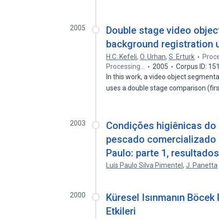
2005
Double stage video obje
background registration 
H.C. Kefeli
,
O. Urhan
,
S. Erturk
Proce
Processing…
2005
Corpus ID: 1
In this work, a video object segment
uses a double stage comparison (fir
2003
Condições higiênicas do 
pescado comercializado
Paulo: parte 1, resultado
Luís Paulo Silva Pimentel
,
J. Panetta
2000
Küresel Isınmanın Böcek
Etkileri