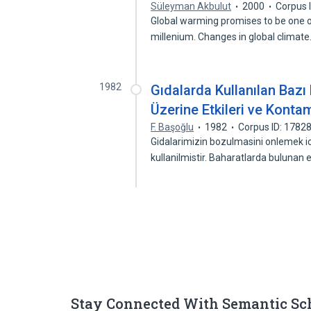
Süleyman Akbulut
2000
Corpus 
Global warming promises to be one o
millenium. Changes in global climat
1982
Gıdalarda Kullanılan Bazı
Üzerine Etkileri ve Konta
F. Başoğlu
1982
Corpus ID: 1782
Gidalarimizin bozulmasini onlemek i
kullanilmistir. Baharatlarda bulunan 
Stay Connected With Semantic Sc