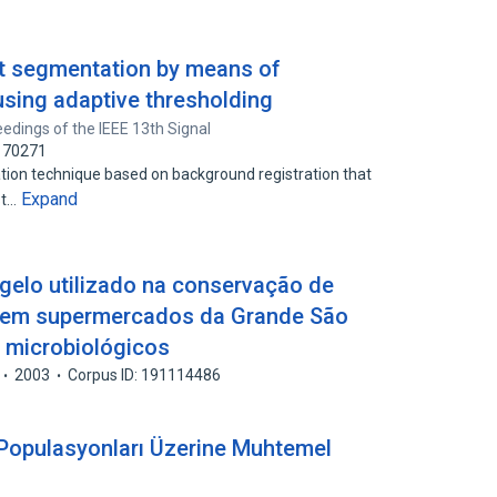
ct segmentation by means of
using adaptive thresholding
edings of the IEEE 13th Signal
5170271
ation technique based on background registration that
Expand
st…
gelo utilizado na conservação de
 em supermercados da Grande São
s microbiológicos
2003
Corpus ID: 191114486
 Populasyonları Üzerine Muhtemel