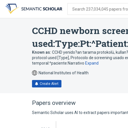
Skip
Skip
Skip
to
to
to
Search 237,034,045 papers from
search
main
account
form
content
menu
CCHD newborn screen
used:Type:Pt:^Patient
Known as:
CCHD yenido?an tarama protokolü, kullan?
protocol used [Type]
,
Protocolo de screening usado e
temporal:^paciente:Narrativo
Expand
National Institutes of Health
Create Alert
Papers overview
Semantic Scholar uses AI to extract papers important 