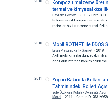
2018
Kompozit malzeme üretimi
termal ve kimyasal özellik
Bayram Poyraz
2018
Corpus ID
Polimer esasli kompozitlerde matris
recineleri hizli kurlesme suresi, fizik
2018
Mobil BOTNET İle DDOS Sa
Ersin Masum
,
Refik Samet
2018
Akilli mobil cihazlar dunyadaki milyarl
cihazlarin internet, konum belirlem
2011
Yoğun Bakımda Kullanılan
Tahminindeki Rolleri Açıs
Şule Özbilgin
,
Kubilay Demirağ
,
Asum
Moral
2011
Corpus ID: 75319958