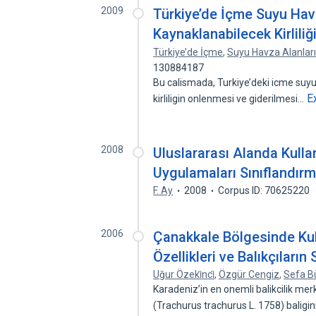
2009
Türkiye’de İçme Suyu Hav
Kaynaklanabilecek Kirliliğ
Türkiye’de İçme
,
Suyu Havza Alanlar
130884187
Bu calismada, Turkiye’deki icme suyu
E
kirliligin onlenmesi ve giderilmesi…
2008
Uluslararası Alanda Kullan
Uygulamaları Sınıflandırm
F. Ay
2008
Corpus ID: 70625220
2006
Çanakkale Bölgesinde Ku
Özellikleri ve Balıkçıların 
Uğur Özeki̇nci̇
,
Özgür Cengiz
,
Sefa B
Karadeniz’in en onemli balikcilik mer
(Trachurus trachurus L. 1758) baligi