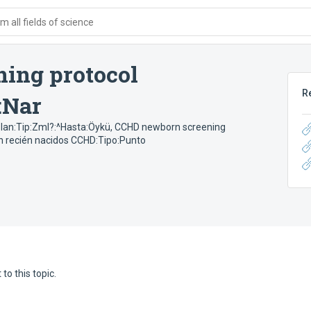
 all fields of science
ing protocol
R
:Nar
lan:Tip:Zml?:^Hasta:Öykü
,
CCHD newborn screening
n recién nacidos CCHD:Tipo:Punto
to this topic.