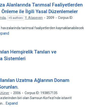
za Alanlarında Tarımsal Faaliyetlerden
i Önleme ile İlgili Yasal Düzenlemeler
ında
,
Y. Ataseven
2009
Corpus ID:
+5 authors
 havzalarinda tarimsal faaliyetlerden kaynaklanabilecek
xpand
ılan Hemşirelik Tanıları ve
a Sistemleri
llanılan Uzatma Ağlarının Donam
Sorunları.
ütüner
2006
Corpus ID: 193857135
kezlerinden biri olan Samsun Korfezi’nde istavrit
Expand
nin…