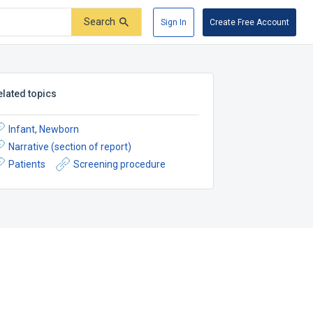
Search
Sign In
Create Free Account
elated topics
Infant, Newborn
Narrative (section of report)
Patients
Screening procedure