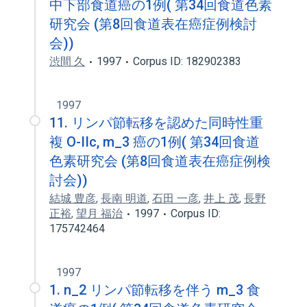
中下部食道癌の1例( 第34回食道色素
研究会 (第8回食道表在癌症例検討
会))
渋間 久
1997
Corpus ID: 182902383
1997
11. リンパ節転移を認めた同時性重
複 O-IIc, m_3 癌の1例( 第34回食道
色素研究会 (第8回食道表在癌症例検
討会))
結城 豊彦
,
長南 明道
,
石田 一彦
,
井上 茂
,
長野
正裕
,
望月 福治
1997
Corpus ID:
175742464
1997
1. n_2 リンパ節転移を伴う m_3 食