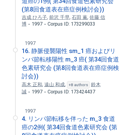
道癌の1例( 第34回食道色素研究会
(第8回食道表在癌症例検討会))
吉成 ひろ子
,
前沢 千早
,
石田 薫
,
佐藤 信
博
1997
Corpus ID: 173299033
1997
16. 静脈侵襲陽性 sm_1 癌およびリ
ンパ節転移陽性 m_3 癌( 第34回食道
色素研究会 (第8回食道表在癌症例検
討会))
高木 正和
,
遠山 和成
,
鈴木
+8 authors
誠
1997
Corpus ID: 173424437
1997
4. リンパ節転移を伴った m_3 食道
癌の2例( 第34回食道色素研究会 (第