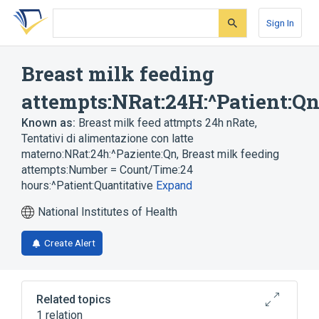
Skip
Skip
Skip
to
to
to
Sign In
search
main
account
form
content
menu
Breast milk feeding
attempts:NRat:24H:^Patient:Q
Known as:
Breast milk feed attmpts 24h nRate
,
Tentativi di alimentazione con latte
materno:NRat:24h:^Paziente:Qn
,
Breast milk feeding
attempts:Number = Count/Time:24
hours:^Patient:Quantitative
Expand
National Institutes of Health
Create Alert
Related topics
1 relation