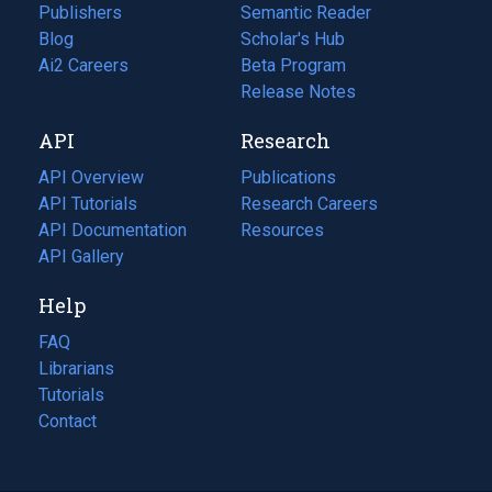
Publishers
Semantic Reader
Blog
(opens
Scholar's Hub
in
Ai2 Careers
(opens
Beta Program
a
in
Release Notes
new
a
API
Research
tab)
new
tab)
API Overview
Publications
(opens
API Tutorials
in
Research Careers
(opens
API Documentation
(opens
a
in
Resources
(opens
in
API Gallery
new
a
in
a
tab)
new
a
Help
new
tab)
new
tab)
tab)
FAQ
Librarians
Tutorials
Contact