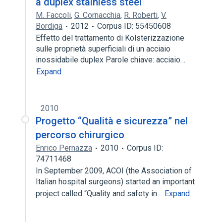
a duplex stainless steel
M. Faccoli
,
G. Cornacchia
,
R. Roberti
,
V.
Bordiga
2012
Corpus ID: 55450608
Effetto del trattamento di Kolsterizzazione
sulle proprietà superficiali di un acciaio
inossidabile duplex Parole chiave: acciaio…
Expand
2010
Progetto “Qualità e sicurezza” nel
percorso chirurgico
Enrico Pernazza
2010
Corpus ID:
74711468
In September 2009, ACOI (the Association of
Italian hospital surgeons) started an important
project called “Quality and safety in…
Expand