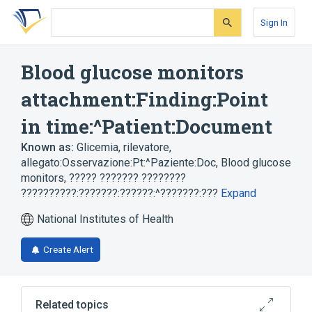
Skip
Skip
Skip
to
to
to
Sign In
search
main
account
form
content
menu
Blood glucose monitors
attachment:Finding:Point
in time:^Patient:Document
Known as:
Glicemia, rilevatore,
allegato:Osservazione:Pt:^Paziente:Doc
,
Blood glucose
monitors
,
????? ??????? ????????
??????????:???????:??????:^???????:???
Expand
National Institutes of Health
Create Alert
Related topics