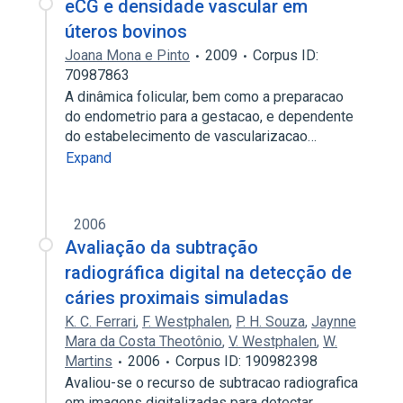
eCG e densidade vascular em
úteros bovinos
Joana Mona e Pinto
2009
Corpus ID:
70987863
A dinâmica folicular, bem como a preparacao
do endometrio para a gestacao, e dependente
do estabelecimento de vascularizacao…
Expand
2006
Avaliação da subtração
radiográfica digital na detecção de
cáries proximais simuladas
K. C. Ferrari
,
F. Westphalen
,
P. H. Souza
,
Jaynne
Mara da Costa Theotônio
,
V. Westphalen
,
W.
Martins
2006
Corpus ID: 190982398
Avaliou-se o recurso de subtracao radiografica
em imagens digitalizadas para detectar