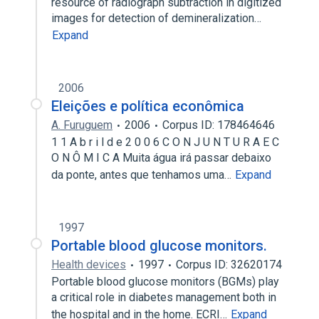
resource of radiograph subtraction in digitized
images for detection of demineralization…
Expand
2006
Eleições e política econômica
A. Furuguem
2006
Corpus ID: 178464646
1 1 A b r i l d e 2 0 0 6 C O N J U N T U R A E C
O N Ô M I C A Muita água irá passar debaixo
da ponte, antes que tenhamos uma…
Expand
1997
Portable blood glucose monitors.
Health devices
1997
Corpus ID: 32620174
Portable blood glucose monitors (BGMs) play
a critical role in diabetes management both in
the hospital and in the home. ECRI…
Expand