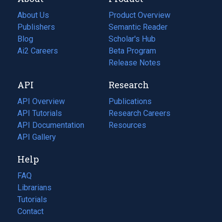
About Us
Product Overview
Publishers
Semantic Reader
Blog
(opens
Scholar's Hub
in
Ai2 Careers
(opens
Beta Program
a
in
Release Notes
new
a
API
Research
tab)
new
tab)
API Overview
Publications
(opens
API Tutorials
in
Research Careers
(opens
API Documentation
(opens
a
in
Resources
(opens
in
API Gallery
new
a
in
a
tab)
new
a
Help
new
tab)
new
tab)
tab)
FAQ
Librarians
Tutorials
Contact