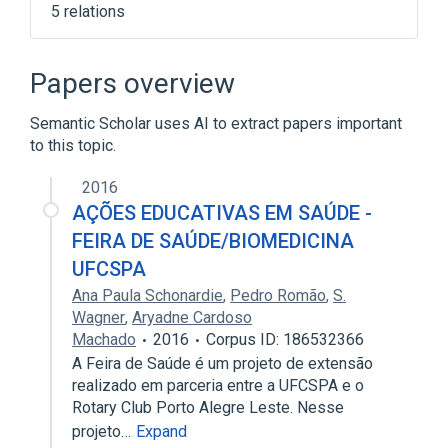
5 relations
Blood
Claims attachment
Documents
Glucose
Papers overview
Expand
Semantic Scholar uses AI to extract papers important
to this topic.
2016
AÇÕES EDUCATIVAS EM SAÚDE -
FEIRA DE SAÚDE/BIOMEDICINA
UFCSPA
Ana Paula Schonardie
,
Pedro Romão
,
S.
Wagner
,
Aryadne Cardoso
Machado
2016
Corpus ID: 186532366
A Feira de Saúde é um projeto de extensão
realizado em parceria entre a UFCSPA e o
Rotary Club Porto Alegre Leste. Nesse
projeto…
Expand