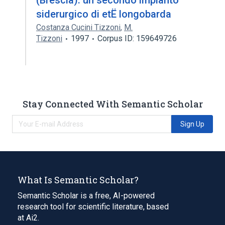
(Brescia): un secondo impianto
siderurgico di etË longobarda
Costanza Cucini Tizzoni
,
M.
Tizzoni
1997
Corpus ID: 159649726
Stay Connected With Semantic Scholar
Sign Up
What Is Semantic Scholar?
Semantic Scholar is a free, AI-powered
research tool for scientific literature, based
at Ai2.