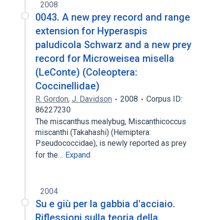
2008
0043. A new prey record and range
extension for Hyperaspis
paludicola Schwarz and a new prey
record for Microweisea misella
(LeConte) (Coleoptera:
Coccinellidae)
R. Gordon
,
J. Davidson
2008
Corpus ID:
86227230
The miscanthus mealybug, Miscanthicoccus
miscanthi (Takahashi) (Hemiptera:
Pseudococcidae), is newly reported as prey
for the…
Expand
2004
Su e giù per la gabbia d'acciaio.
Riflessioni sulla teoria della