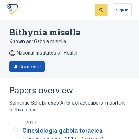
Skip
Skip
Skip
to
to
to
Sign In
search
main
account
form
content
menu
Bithynia misella
Known as:
Gabbia misella
National Institutes of Health
Create Alert
Papers overview
Semantic Scholar uses AI to extract papers important
to this topic.
2017
Cinesiologia gabbia toracica
Laura Bragonzoni
2017
Corpus ID: