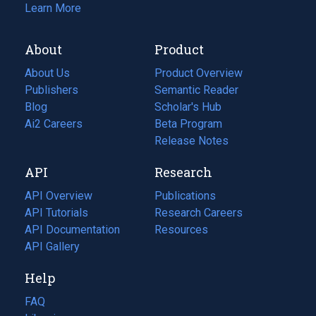
Learn More
About
Product
About Us
Product Overview
Publishers
Semantic Reader
Blog
(opens
Scholar's Hub
in
Ai2 Careers
(opens
Beta Program
a
in
Release Notes
new
a
API
Research
tab)
new
tab)
API Overview
Publications
(opens
API Tutorials
in
Research Careers
(opens
API Documentation
(opens
a
in
Resources
(opens
in
API Gallery
new
a
in
a
tab)
new
a
Help
new
tab)
new
tab)
tab)
FAQ