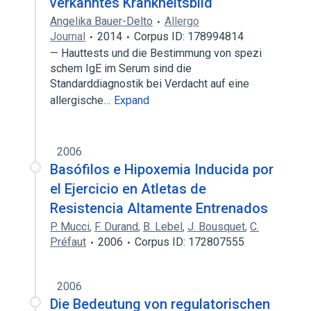
verkanntes Krankheitsbild
Angelika Bauer-Delto
Allergo
Journal
2014
Corpus ID: 178994814
— Hauttests und die Bestimmung von spezi
schem IgE im Serum sind die
Standarddiagnostik bei Verdacht auf eine
allergische…
Expand
2006
Basófilos e Hipoxemia Inducida por
el Ejercicio en Atletas de
Resistencia Altamente Entrenados
P. Mucci
,
F. Durand
,
B. Lebel
,
J. Bousquet
,
C.
Préfaut
2006
Corpus ID: 172807555
2006
Die Bedeutung von regulatorischen