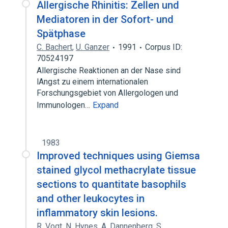
Allergische Rhinitis: Zellen und
Mediatoren in der Sofort- und
Spätphase
C. Bachert
,
U. Ganzer
1991
Corpus ID:
70524197
Allergische Reaktionen an der Nase sind
lAngst zu einem internationalen
Forschungsgebiet von Allergologen und
Immunologen…
Expand
1983
Improved techniques using Giemsa
stained glycol methacrylate tissue
sections to quantitate basophils
and other leukocytes in
inflammatory skin lesions.
R. Vogt
,
N. Hynes
,
A. Dannenberg
,
S.