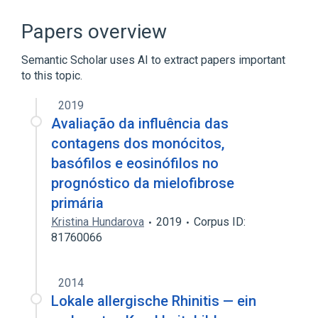
Broader
(
1
)
Papers overview
Auto Differential panel:-:Pt:Bld:Qn
Semantic Scholar uses AI to extract papers important
to this topic.
Automated count
Basophils
Blood
Number concentration
2019
Expand
Avaliação da influência das
contagens dos monócitos,
basófilos e eosinófilos no
prognóstico da mielofibrose
primária
Kristina Hundarova
2019
Corpus ID:
81760066
2014
Lokale allergische Rhinitis — ein