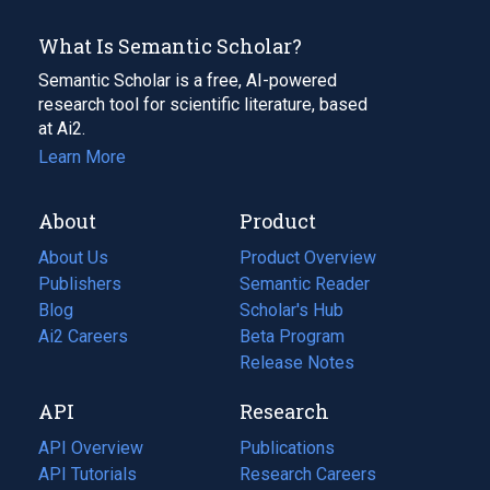
What Is Semantic Scholar?
Semantic Scholar is a free, AI-powered
research tool for scientific literature, based
at Ai2.
Learn More
About
Product
About Us
Product Overview
Publishers
Semantic Reader
Blog
(opens
Scholar's Hub
in
Ai2 Careers
(opens
Beta Program
a
in
Release Notes
new
a
API
Research
tab)
new
tab)
API Overview
Publications
(opens
API Tutorials
in
Research Careers
(opens