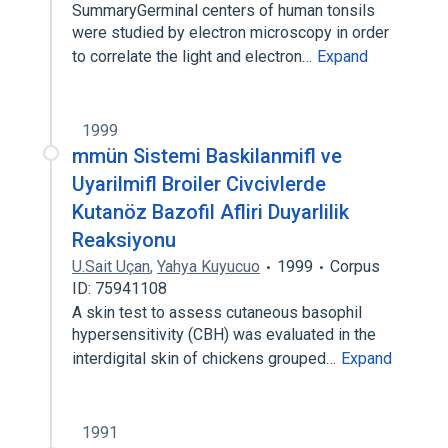
SummaryGerminal centers of human tonsils
were studied by electron microscopy in order
to correlate the light and electron…
Expand
1999
mmün Sistemi Baskilanmifl ve
Uyarilmifl Broiler Civcivlerde
Kutanöz Bazofil Afliri Duyarlilik
Reaksiyonu
U.Sait Uçan
,
Yahya Kuyucuo
1999
Corpus
ID: 75941108
A skin test to assess cutaneous basophil
hypersensitivity (CBH) was evaluated in the
interdigital skin of chickens grouped…
Expand
1991