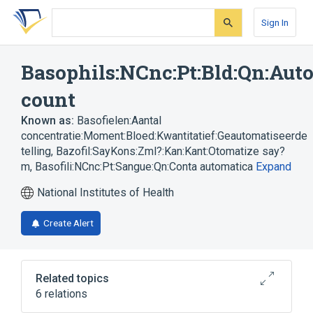
Skip
Skip
Skip
to
to
to
Sign In
search
main
account
form
content
menu
Basophils:NCnc:Pt:Bld:Qn:Aut
count
Known as:
Basofielen:Aantal
concentratie:Moment:Bloed:Kwantitatief:Geautomatiseerde
telling
,
Bazofil:SayKons:Zml?:Kan:Kant:Otomatize say?
m
,
Basofili:NCnc:Pt:Sangue:Qn:Conta automatica
Expand
National Institutes of Health
Create Alert
Related topics
6 relations