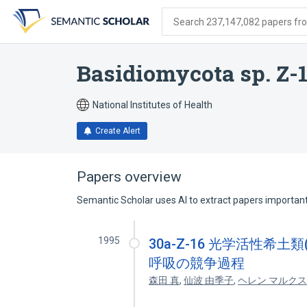
Skip
Skip
Skip
to
to
to
Search 237,147,082 papers from
search
main
account
form
content
menu
Basidiomycota sp. Z-
National Institutes of Health
Create Alert
Papers overview
Semantic Scholar uses AI to extract papers important 
1995
30a-Z-16 光学活性希土類
呼吸の競争過程
森田 真
,
仙波 由季子
,
ヘレン マルク