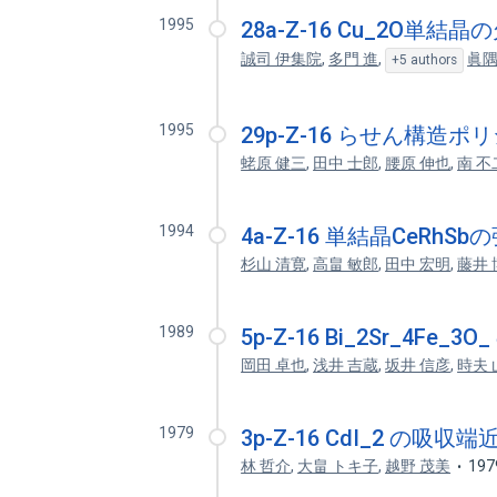
1995
28a-Z-16 Cu_2O
誠司 伊集院
,
多門 進
,
眞隅
+5 authors
1995
29p-Z-16 らせん構造
蛯原 健三
,
田中 士郎
,
腰原 伸也
,
南 不
1994
4a-Z-16 単結晶CeRhS
杉山 清寛
,
高畠 敏郎
,
田中 宏明
,
藤井 
1989
5p-Z-16 Bi_2Sr_4Fe_
岡田 卓也
,
浅井 吉蔵
,
坂井 信彦
,
時夫
1979
3p-Z-16 CdI_2 の吸
林 哲介
,
大畠 トキ子
,
越野 茂美
197