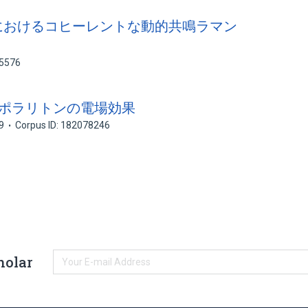
子系におけるコヒーレントな動的共鳴ラマン
75576
励起子ポラリトンの電場効果
9
Corpus ID: 182078246
holar