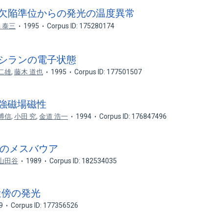
単結晶の欠陥準位からの発光の温度異常
 泰三
1995
Corpus ID: 175280174
ポリシランの電子状態
二雄
,
藤木 道也
1995
Corpus ID: 177501507
bの強磁場磁性
博信
,
小田 究
,
金道 浩一
1994
Corpus ID: 176847496
3O_ のメスバウア
 山田谷
1989
Corpus ID: 182534035
収端近傍の発光
9
Corpus ID: 177356526