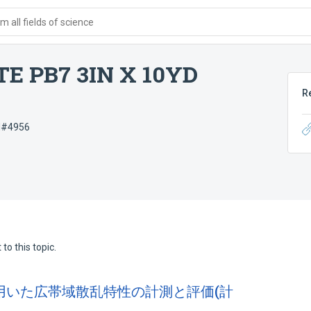
 all fields of science
E PB7 3IN X 10YD
R
N#4956
to this topic.
を用いた広帯域散乱特性の計測と評価(計