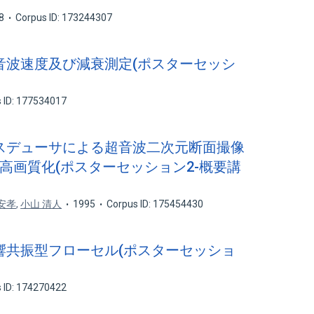
8
Corpus ID: 173244307
超音波速度及び減衰測定(ポスターセッシ
 ID: 177534017
ンスデューサによる超音波二次元断面撮像
る高画質化(ポスターセッション2-概要講
安孝
,
小山 清人
1995
Corpus ID: 175454430
音響共振型フローセル(ポスターセッショ
 ID: 174270422