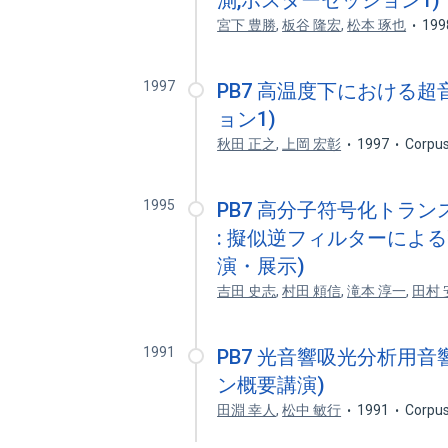
測,ポスターセッション1)
宮下 豊勝
,
板谷 隆宏
,
松本 琢也
199
1997
PB7 高温度下における
ョン1)
秋田 正之
,
上岡 宏彰
1997
Corpus
1995
PB7 高分子符号化トラ
: 擬似逆フィルターによ
演・展示)
吉田 史志
,
村田 頼信
,
滝本 淳一
,
田村 
1991
PB7 光音響吸光分析用
ン概要講演)
田淵 幸人
,
松中 敏行
1991
Corpus