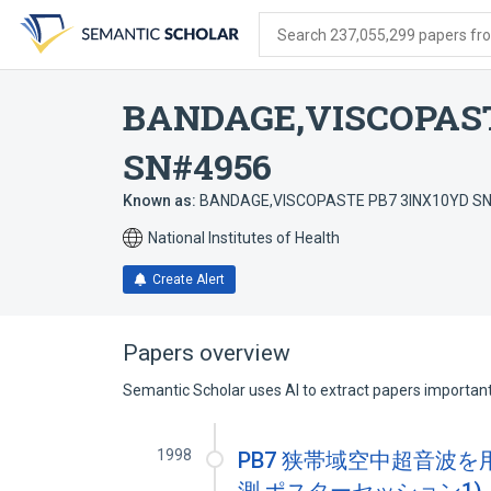
Skip
Skip
Skip
to
to
to
Search 237,055,299 papers from
search
main
account
form
content
menu
BANDAGE,VISCOPAST
SN#4956
Known as:
BANDAGE,VISCOPASTE PB7 3INX10YD S
National Institutes of Health
Create Alert
Papers overview
Semantic Scholar uses AI to extract papers important 
1998
PB7 狭帯域空中超音波