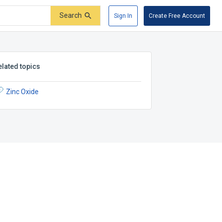
Search
Sign In
Create Free Account
elated topics
Zinc Oxide