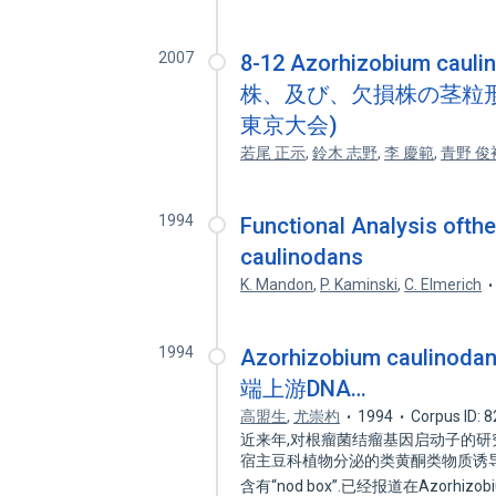
2007
8-12 Azorhizobium
株、及び、欠損株の茎粒形成
東京大会)
若尾 正示
,
鈴木 志野
,
李 慶範
,
青野 俊
1994
Functional Analysis oft
caulinodans
K. Mandon
,
P. Kaminski
,
C. Elmerich
1994
Azorhizobium caulino
端上游DNA…
高盟生
,
尤崇杓
1994
Corpus ID: 
近来年,对根瘤菌结瘤基因启动子的研究
宿主豆科植物分泌的类黄酮类物质诱导
含有“nod box”.已经报道在Azorhizob