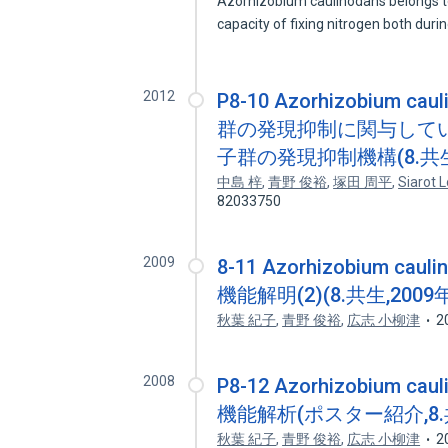
Azorhizobium caulinodans belongs to
capacity of fixing nitrogen both dur
2012
P8-10 Azorhizobium
群の発現抑制に関与してい
子群の発現抑制機構(8.共生
中島 梓
,
青野 俊裕
,
塚田 周平
,
Siarot 
82033750
2009
8-11 Azorhizobium c
機能解明(2)(8.共生,200
秋葉 紀子
,
青野 俊裕
,
広志 小柳津
2
2008
P8-12 Azorhizobium 
機能解析(ポスター紹介,8.
秋葉 紀子
,
青野 俊裕
,
広志 小柳津
2