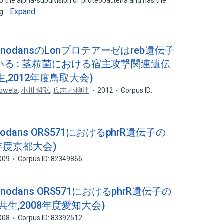
 the alpha-subdivision of proteobacteria and has the
Expand
ing…
 caulinodansのLonプロテアーゼはreb遺伝子
る : 茎粒菌における宿主攻撃関連遺伝
,2012年度鳥取大会)
Lowela
,
小川 哲弘
,
広志 小柳津
2012
Corpus ID:
aulinodans ORS571におけるphrR遺伝子の
9年度京都大会)
009
Corpus ID: 82349866
caulinodans ORS571におけるphrR遺伝子の
共生,2008年度愛知大会)
008
Corpus ID: 83392512