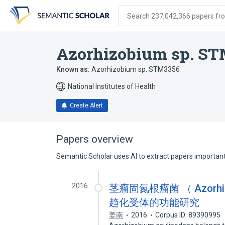
Skip
Skip
Skip
to
to
to
Search 237,042,366 papers from
search
main
account
form
content
menu
Azorhizobium sp. ST
Known as:
Azorhizobium sp. STM3356
National Institutes of Health
Create Alert
Papers overview
Semantic Scholar uses AI to extract papers important 
2016
茎瘤固氮根瘤菌 （ Azorhizo
趋化受体的功能研究
姜南
2016
Corpus ID: 89390995