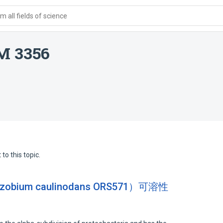
 all fields of science
M 3356
to this topic.
bium caulinodans ORS571）可溶性