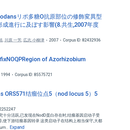
 caulinodansリポ多糖O抗原部位の修飾変異型
進行に及ぼす影響(8.共生,2007年度
裕
,
川原 一芳
,
広志 小柳津
2007
Corpus ID: 82432936
hefixNOQPRegion of Azorhizobium
1994
Corpus ID: 85575721
dans ORS571结瘤位点5（nod locus 5）5
82252247
十分活跃,已发现在NodD蛋白存在时,结瘤基因启动子受
,使下游结瘤基因转录.这类启动子在结构上相当保守,大都
Expand
ium…