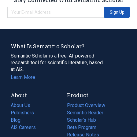
Sign Up
What Is Semantic Scholar?
Semantic Scholar is a free, AI-powered
research tool for scientific literature, based
at Ai2.
Learn More
About
Product
About Us
Product Overview
Publishers
Semantic Reader
Blog
(opens
Scholar's Hub
in
Ai2 Careers
(opens
Beta Program
a
in
Release Notes