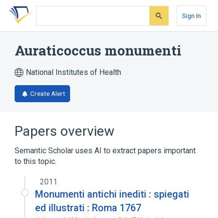
Skip
Skip
Skip
to
to
to
Sign In
search
main
account
form
content
menu
Auraticoccus monumenti
National Institutes of Health
Create Alert
Papers overview
Semantic Scholar uses AI to extract papers important
to this topic.
2011
Monumenti antichi inediti : spiegati
ed illustrati : Roma 1767