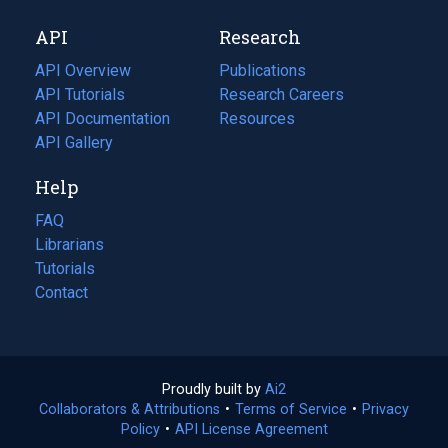
new
a
API
Research
tab)
new
tab)
API Overview
Publications
(opens
API Tutorials
in
Research Careers
(opens
API Documentation
(opens
a
in
Resources
(opens
in
API Gallery
new
a
in
a
tab)
new
a
Help
new
tab)
new
tab)
tab)
FAQ
Librarians
Tutorials
Contact
Proudly built by
Ai2
(opens
Collaborators & Attributions
•
Terms of Service
in
(opens
•
Privacy
Policy
(opens
•
API License Agreement
a
in