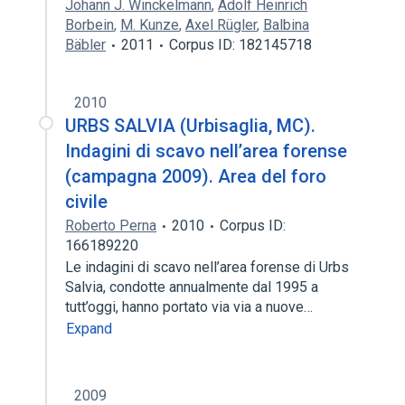
Johann J. Winckelmann
,
Adolf Heinrich
Borbein
,
M. Kunze
,
Axel Rügler
,
Balbina
Bäbler
2011
Corpus ID: 182145718
2010
URBS SALVIA (Urbisaglia, MC).
Indagini di scavo nell’area forense
(campagna 2009). Area del foro
civile
Roberto Perna
2010
Corpus ID:
166189220
Le indagini di scavo nell’area forense di Urbs
Salvia, condotte annualmente dal 1995 a
tutt’oggi, hanno portato via via a nuove…
Expand
2009