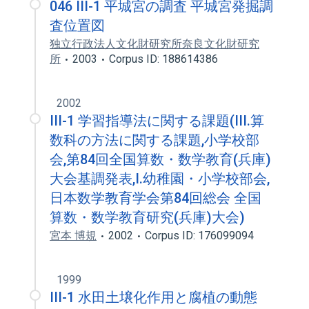
046 III-1 平城宮の調査 平城宮発掘調
査位置図
独立行政法人文化財研究所奈良文化財研究
所
2003
Corpus ID: 188614386
2002
III-1 学習指導法に関する課題(III.算
数科の方法に関する課題,小学校部
会,第84回全国算数・数学教育(兵庫)
大会基調発表,I.幼稚園・小学校部会,
日本数学教育学会第84回総会 全国
算数・数学教育研究(兵庫)大会)
宮本 博規
2002
Corpus ID: 176099094
1999
III-1 水田土壌化作用と腐植の動態