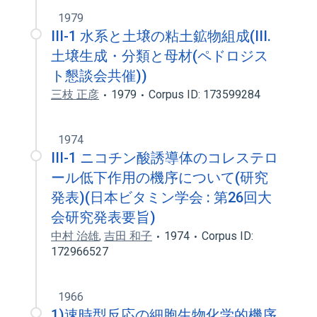
1979
III-1 水系と土壌の粘土鉱物組成(III.
土壌生成・分類と母材(ペドロジス
ト懇談会共催))
三枝 正彦
1979
Corpus ID: 173599284
1974
III-1 ニコチン酸誘導体のコレステロ
ール低下作用の機序について(研究
発表)(日本ビタミン学会 : 第26回大
会研究発表要旨)
中村 治雄
,
吉田 和子
1974
Corpus ID:
172966527
1966
1)速時型反応の細胞生物化学的機序