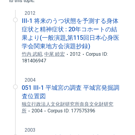
to this topic.
2012
III-1 将来のうつ状態を予測する身体
症状と精神症状 : 20年コホートの結
果より(一般演題,第115回日本心身医
学会関東地方会演題抄録)
竹内 武昭
,
中尾 睦宏
2012
Corpus ID:
181406947
2004
051 III-1 平城宮の調査 平城宮発掘調
査位置図
独立行政法人文化財研究所奈良文化財研究
所
2004
Corpus ID: 177575396
2003