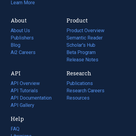
Learn More
About
Product
About Us
Product Overview
Publishers
Semantic Reader
Blog
(opens
Scholar's Hub
in
Ai2 Careers
(opens
Beta Program
a
in
Release Notes
new
a
API
Research
tab)
new
tab)
API Overview
Publications
(opens
API Tutorials
in
Research Careers
(opens
API Documentation
(opens
a
in
Resources
(opens
in
API Gallery
new
a
in
a
tab)
new
a
Help
new
tab)
new
tab)
tab)
FAQ