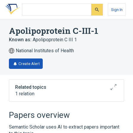
Skip
Skip
Skip
to
to
to
Sign In
search
main
account
form
content
menu
Apolipoprotein C-III-1
Known as:
Apolipoprotein C III 1
National Institutes of Health
Create Alert
Related topics
1 relation
Broader
(
1
)
Papers overview
apolipoprotein C-III
Semantic Scholar uses AI to extract papers important