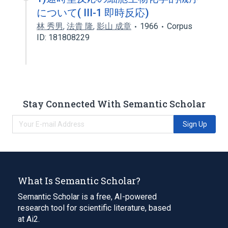
について( III-1 即時反応)
林 秀男
,
法貴 隆
,
影山 成章
1966
Corpus
ID: 181808229
Stay Connected With Semantic Scholar
Sign Up
What Is Semantic Scholar?
Semantic Scholar is a free, AI-powered
research tool for scientific literature, based
at Ai2.