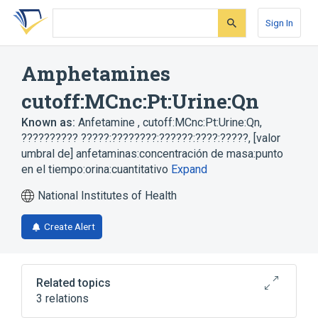
Skip
Skip
Skip
to
to
to
Sign In
search
main
account
form
content
menu
Amphetamines
cutoff:MCnc:Pt:Urine:Qn
Known as:
Anfetamine , cutoff:MCnc:Pt:Urine:Qn
,
?????????? ?????:????????:??????:????:?????
,
[valor
umbral de] anfetaminas:concentración de masa:punto
en el tiempo:orina:cuantitativo
Expand
National Institutes of Health
Create Alert
Related topics
3 relations