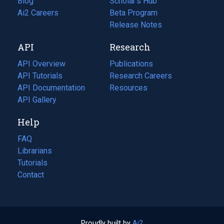
Blog
(opens
Scholar's Hub
in
Ai2 Careers
(opens
Beta Program
a
in
Release Notes
new
a
API
Research
tab)
new
tab)
API Overview
Publications
(opens
API Tutorials
in
Research Careers
(opens
API Documentation
(opens
a
in
Resources
(opens
in
API Gallery
new
a
in
a
tab)
new
a
Help
new
tab)
new
tab)
tab)
FAQ
Librarians
Tutorials
Contact
Proudly built by
Ai2
(opens