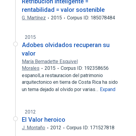
Retribución inteligente =
rentabilidad = valor sostenible
G. Martínez
2015
Corpus ID: 185078484
2015
Adobes olvidados recuperan su
valor
María Bernadette Esquivel
Morales
2015
Corpus ID: 192358656
espanolLa restauracion del patrimonio
arquitectonico en tierra de Costa Rica ha sido
un tema dejado al olvido por varias…
Expand
2012
El Valor heroico
J. Montaño
2012
Corpus ID: 171527818