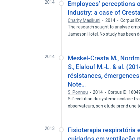
2014
Employees’ perceptions of
industry: a case of Cres
Charity Masikuni
2014
Corpus ID
The research sought to analyse emp
Jameson Hotel. No study has been 
2014
Meskel-Cresta M., Nordman
S., Elalouf M.-L. & al. (2
résistances, émergences.
Note…
S. Ponnou
2014
Corpus ID: 160
Si l’evolution du systeme scolaire fr
observateurs, son etude prend une 
2013
Fisioterapia respiratória
cuidados em ventilação 