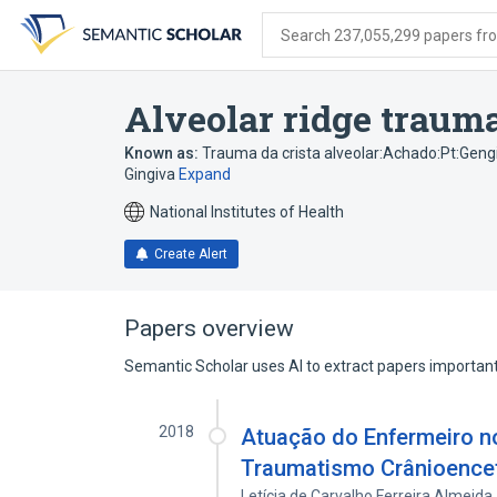
Skip
Skip
Skip
to
to
to
Search 237,055,299 papers from
search
main
account
form
content
menu
Alveolar ridge trauma
Known as:
Trauma da crista alveolar:Achado:Pt:Geng
Gingiva
Expand
National Institutes of Health
Create Alert
Papers overview
Semantic Scholar uses AI to extract papers important 
2018
Atuação do Enfermeiro n
Traumatismo Crânioencefá
Letícia de Carvalho Ferreira Almeida