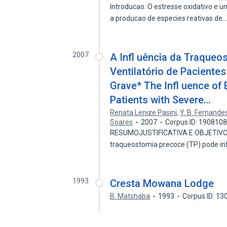
Introducao: O estresse oxidativo e u
a producao de especies reativas de
2007
A Infl uência da Traque
Ventilatório de Paciente
Grave* The Infl uence of
Patients with Severe…
Renata Lenize Pasini
,
Y. B. Fernande
Soares
2007
Corpus ID: 190810
RESUMOJUSTIFICATIVA E OBJETIVOS: 
traqueostomia precoce (TP) pode i
1993
Cresta Mowana Lodge
B. Matshaba
1993
Corpus ID: 1