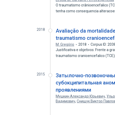
O traumatismo crânioencefalico (TC
tenha como consequencia alteraco
2018
Avaliação da mortalidade
traumatismo cranioencefá
M. Gregório
2018
Corpus ID: 20
Justificativa e objetivos: Frente a g
traumatismo cranioencefalico (TCE)
2015
Затылочно-позвоночный
субокципитальная аном
проявлениями
Мушкин Александр Юрьевич
,
Ульр
Вадимович
,
Снищук Виктор Павло