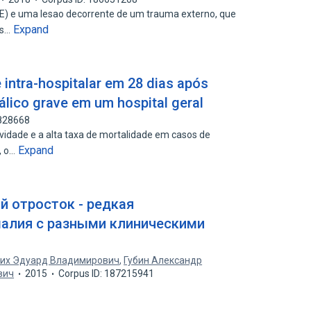
E) e uma lesao decorrente de um trauma externo, que
Expand
es…
 intra-hospitalar em 28 dias após
lico grave em um hospital geral
3828668
ravidade e a alta taxa de mortalidade em casos de
Expand
, o…
 отросток - редкая
алия с разными клиническими
их Эдуард Владимирович
,
Губин Александр
вич
2015
Corpus ID: 187215941