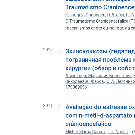
Traumatismo Cranioencef
Elisangela Queriqueri
,
D. Araújo
,
G. Z
O Traumatismo Cranioencefalico (T
mecanismos direto ou indireto, da c
2012
Эхинококкозы (гидатид
пограничная проблема 
хирургии (обзор и соб
Александр Маркович Бронштейн
,
Николаевич Жаров
,
Ю. А. Легоньк
179069096
2011
Avaliação do estresse o
com n-metil-d-aspartato
crânioencefálico
Michelle Lima Garcez
,
L. T. Nunes
,
+6