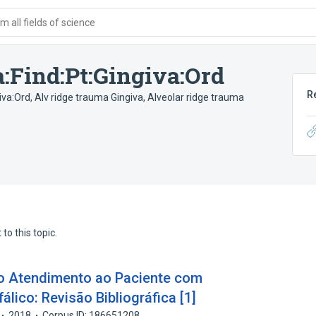
 all fields of science
:Find:Pt:Gingiva:Ord
R
iva:Ord
,
Alv ridge trauma Gingiva
,
Alveolar ridge trauma
to this topic.
o Atendimento ao Paciente com
lico: Revisão Bibliográfica [1]
2018
Corpus ID: 186651208