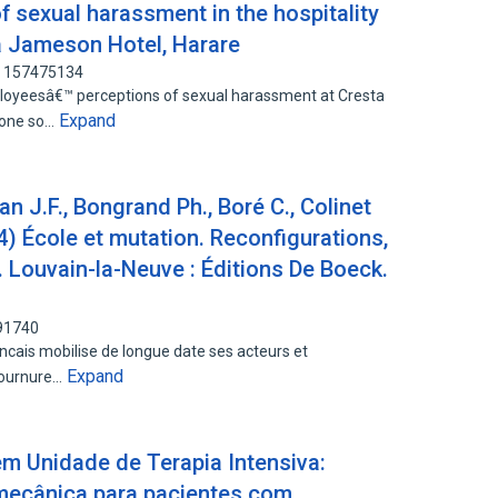
 sexual harassment in the hospitality
ta Jameson Hotel, Harare
: 157475134
loyeesâ€™ perceptions of sexual harassment at Cresta
Expand
done so…
 J.F., Bongrand Ph., Boré C., Colinet
014) École et mutation. Reconfigurations,
 Louvain-la-Neuve : Éditions De Boeck.
491740
ancais mobilise de longue date ses acteurs et
Expand
tournure…
 em Unidade de Terapia Intensiva:
mecânica para pacientes com