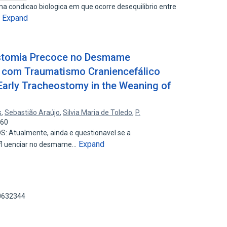
ma condicao biologica em que ocorre desequilibrio entre
Expand
…
ostomia Precoce no Desmame
s com Traumatismo Craniencefálico
 Early Tracheostomy in the Weaning of
s
,
Sebastião Araújo
,
Silvia Maria de Toledo
,
P.
860
Atualmente, ainda e questionavel se a
Expand
nfl uenciar no desmame…
30632344