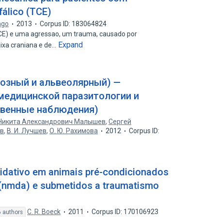
álico (TCE)
ago
2013
Corpus ID: 183064824
CE) e uma agressao, um trauma, causado por
Expand
aixa craniana e de…
озный и альвеолярный) —
медицинской паразитологии и
ственные наблюдения)
Никита Александрович Малышев
,
Сергей
ов
,
В. И. Лучшев
,
О. Ю. Рахимова
2012
Corpus ID:
xidativo em animais pré-condicionados
 (nmda) e submetidos a traumatismo
C. R. Boeck
2011
Corpus ID: 170106923
 authors