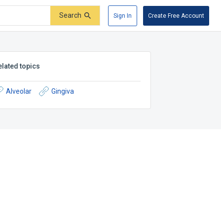
Search
Sign In
Create Free Account
elated topics
Alveolar
Gingiva